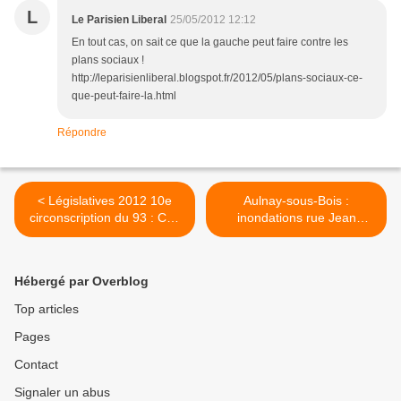
L
Le Parisien Liberal
25/05/2012 12:12
En tout cas, on sait ce que la gauche peut faire contre les
plans sociaux !
http://leparisienliberal.blogspot.fr/2012/05/plans-sociaux-ce-
que-peut-faire-la.html
Répondre
< Législatives 2012 10e
Aulnay-sous-Bois :
circonscription du 93 : Cap
inondations rue Jean
21 Aulnay soutient Marc
Jaurès à proximité de la rue
Masnikosa du M.C.L.I
de la Croix-Blanche hier
soir >
Hébergé par Overblog
Top articles
Pages
Contact
Signaler un abus