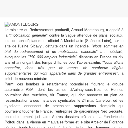
Le ministre du Redressement productif, Arnaud Montebourg, a appelé à
la
"mobilisation générale"
contre la vague attendue de plans sociaux,
lors de son déplacement officiel à Montchanin (Saône-et-Loire), sur le
site de l'usine Sicavyl, détruite dans un incendie.
"Nous sommes en
état de redressement et de mobilisation nationale"
a-t-il déclaré,
évoquant les
"750 000 emplois industriels"
disparus en France en dix
ans et annonçant des temps difficiles pour l'après-scrutin.
"Nous allons
connaître, dans très peu de temps, de nombreux dégâts
supplémentaires qui vont apparaître dans de grandes entreprises",
a
prédit le nouveau ministre.
Parmi ces bombes à retardement potentielles figurent le groupe
automobile PSA, dont les usines d'Aulnay-sous-Bois et Rennes
pourraient être touchées, Air France, qui doit annoncer un plan de
restructuration à ses instances syndicales le 24 mai, Carrefour, où les
syndicats annoncent de prochaines suppressions d'emplois qui
pourraient toucher la France, l'entreprise de gardiennage Neo Sécurité,
en redressement judiciaire. Autres dossiers brûlants : la Fonderie du
Poitou dans la vienne en mauvaise forme et le site Arcelor de Florange
où les hauts-fourneaux sont à l'arrêt. Enfin, les banques et les