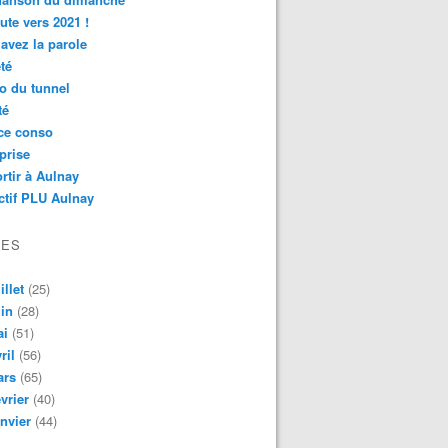
ute vers 2021 !
avez la parole
té
o du tunnel
té
ce conso
prise
rtir à Aulnay
ctif PLU Aulnay
VES
illet
(25)
in
(28)
ai
(51)
ril
(56)
ars
(65)
vrier
(40)
nvier
(44)