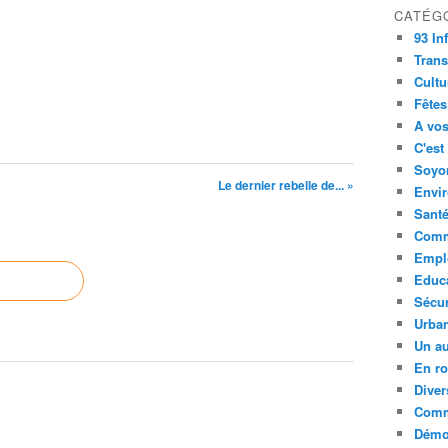
CATÉG
93 In
Trans
Cultu
Fêtes
A vos
C'est
Soyon
Le dernier rebelle de... »
Envi
Sant
Comm
Empl
Educ
Sécur
Urba
Un au
En ro
Diver
Comm
Démoc