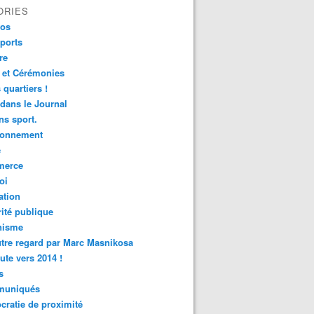
ORIES
fos
ports
re
 et Cérémonies
 quartiers !
 dans le Journal
s sport.
ronnement
é
erce
oi
ation
ité publique
nisme
tre regard par Marc Masnikosa
ute vers 2014 !
s
uniqués
ratie de proximité