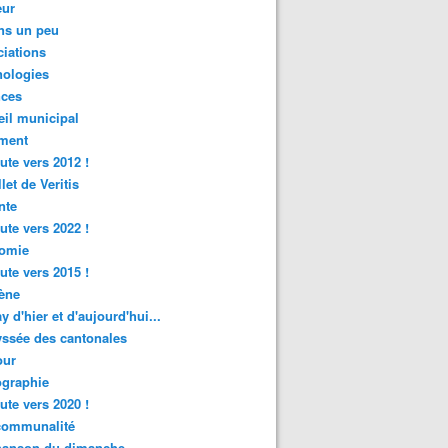
ur
ns un peu
iations
nologies
nces
il municipal
ment
ute vers 2012 !
let de Veritis
nte
ute vers 2022 !
omie
ute vers 2015 !
ène
y d'hier et d'aujourd'hui...
ssée des cantonales
ur
graphie
ute vers 2020 !
rcommunalité
hanson du dimanche