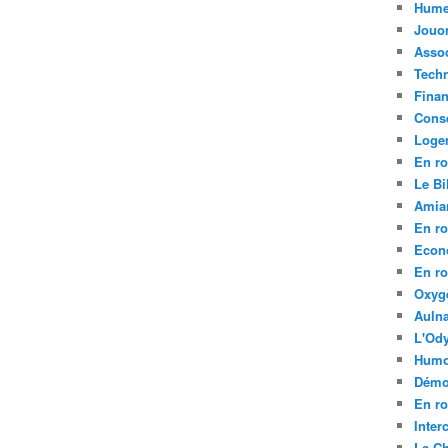
Hume
Jouo
Assoc
Tech
Fina
Conse
Loge
En ro
Le Bil
Amia
En ro
Econ
En ro
Oxyg
Aulna
L'Ody
Humo
Démo
En ro
Inte
La C