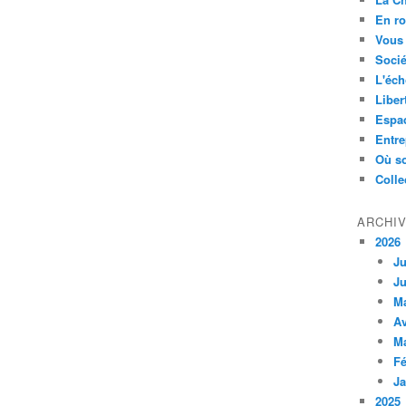
En ro
Vous 
Socié
L'éch
Liber
Espa
Entre
Où so
Colle
ARCHI
2026
Ju
Ju
M
Av
M
Fé
Ja
2025