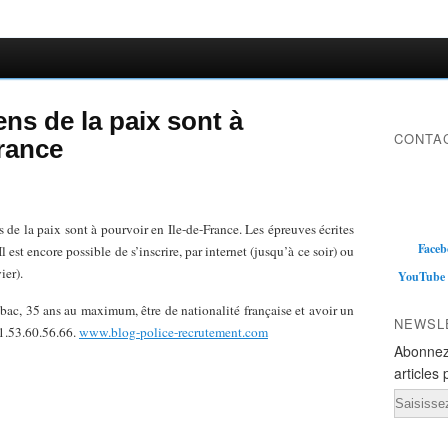
ns de la paix sont à
CONTAC
France
 de la paix sont à pourvoir en Ile-de-France. Les épreuves écrites
Faceb
 est encore possible de s’inscrire, par internet (jusqu’à ce soir) ou
ier).
YouTube
e bac, 35 ans au maximum, être de nationalité française et avoir un
NEWSL
01.53.60.56.66.
www.blog-police-recrutement.com
Abonnez
articles 
Email