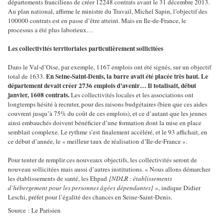
départements franciliens de créer 12248 contrats avant le 31 décembre 2013.
Au plan national, affirme le ministre du Travail, Michel Sapin, l’objectif des
100000 contrats est en passe d’être atteint. Mais en Ile-de-France, le
processus a été plus laborieux…
Les collectivités territoriales particulièrement sollicitées
Dans le Val-d’Oise, par exemple, 1167 emplois ont été signés, sur un objectif
En Seine-Saint-Denis, la barre avait été placée très haut. Le
total de 1633.
département devait créer 2736 emplois d’avenir… Il totalisait, début
janvier, 1608 contrats.
Les collectivités locales et les associations ont
longtemps hésité à recruter, pour des raisons budgétaires (bien que ces aides
couvrent jusqu’à 75% du coût de ces emplois), et ce d’autant que les jeunes
ainsi embauchés doivent bénéficier d’une formation dont la mise en place
semblait complexe. Le rythme s’est finalement accéléré, et le 93 affichait, en
ce début d’année, le « meilleur taux de réalisation d’Ile-de-France ».
Pour tenter de remplir ces nouveaux objectifs, les collectivités seront de
nouveau sollicitées mais aussi d’autres institutions. « Nous allons démarcher
les établissements de santé, les Ehpad
[NDLR : établissements
d’hébergement pour les personnes âgées dépendantes]
», indique Didier
Leschi, préfet pour l’égalité des chances en Seine-Saint-Denis.
Source : Le Parisien