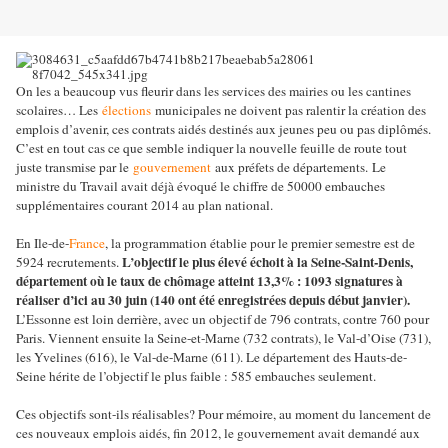
On les a beaucoup vus fleurir dans les services des mairies ou les cantines
scolaires… Les
élections
municipales ne doivent pas ralentir la création des
emplois d’avenir, ces contrats aidés destinés aux jeunes peu ou pas diplômés.
C’est en tout cas ce que semble indiquer la nouvelle feuille de route tout
juste transmise par le
gouvernement
aux préfets de départements.
Le
ministre du Travail avait déjà évoqué le chiffre de 50000 embauches
supplémentaires courant 2014 au plan national.
En Ile-de-
France
, la programmation établie pour le premier semestre est de
L’objectif le plus élevé échoit à la Seine-Saint-Denis,
5924 recrutements.
département où le taux de chômage atteint 13,3% : 1093 signatures à
réaliser d’ici au 30 juin (140 ont été enregistrées depuis début janvier).
L’Essonne est loin derrière, avec un objectif de 796 contrats, contre 760 pour
Paris. Viennent ensuite la Seine-et-Marne (732 contrats), le Val-d’Oise (731),
les Yvelines (616), le Val-de-Marne (611). Le département des Hauts-de-
Seine hérite de l’objectif le plus faible : 585 embauches seulement.
Ces objectifs sont-ils réalisables? Pour mémoire, au moment du lancement de
ces nouveaux emplois aidés, fin 2012, le gouvernement avait demandé aux