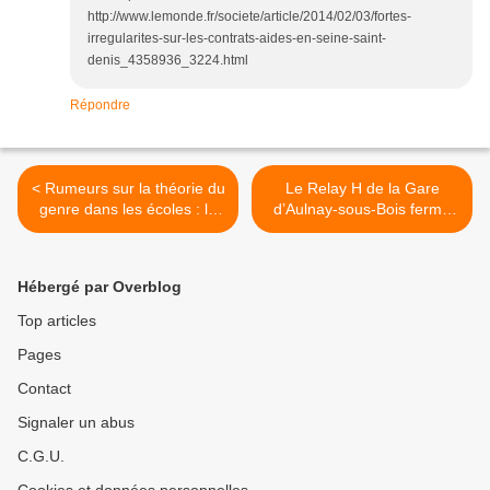
http://www.lemonde.fr/societe/article/2014/02/03/fortes-
irregularites-sur-les-contrats-aides-en-seine-saint-
denis_4358936_3224.html
Répondre
< Rumeurs sur la théorie du
Le Relay H de la Gare
genre dans les écoles : la
d’Aulnay-sous-Bois fermé
FCPE du 93 soutient les
suite à une agression >
ABCD de l’égalité
Hébergé par Overblog
Top articles
Pages
Contact
Signaler un abus
C.G.U.