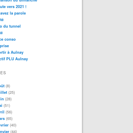
ute vers 2021 !
avez la parole
té
o du tunnel
té
ce conso
prise
rtir à Aulnay
ctif PLU Aulnay
VES
oût
(8)
illet
(25)
in
(28)
ai
(51)
ril
(56)
ars
(65)
vrier
(40)
nvier
(44)