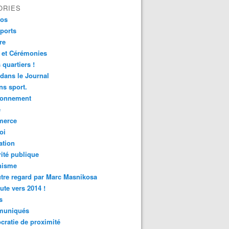
ORIES
fos
ports
re
 et Cérémonies
 quartiers !
 dans le Journal
s sport.
ronnement
é
erce
oi
ation
ité publique
nisme
tre regard par Marc Masnikosa
ute vers 2014 !
s
uniqués
ratie de proximité