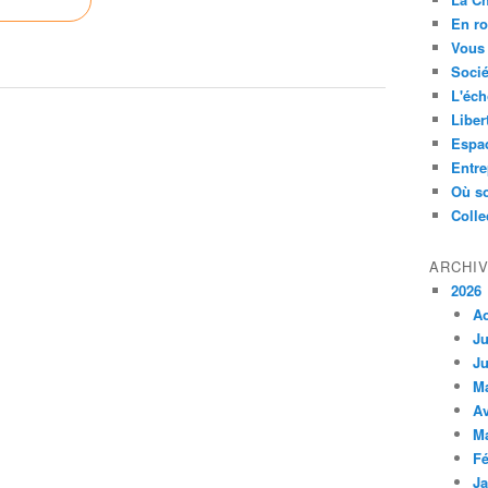
En ro
Vous 
Socié
L'éch
Liber
Espa
Entre
Où so
Colle
ARCHI
2026
A
Ju
Ju
M
Av
M
Fé
Ja