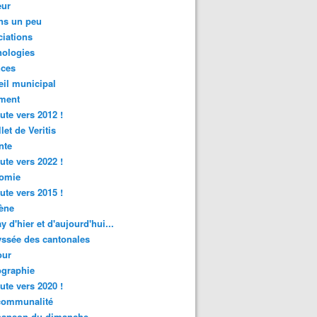
ur
ns un peu
iations
nologies
nces
il municipal
ment
ute vers 2012 !
let de Veritis
nte
ute vers 2022 !
omie
ute vers 2015 !
ène
y d'hier et d'aujourd'hui...
ssée des cantonales
ur
graphie
ute vers 2020 !
rcommunalité
hanson du dimanche