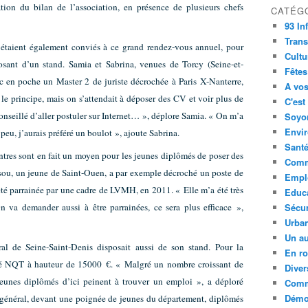
tion du bilan de l’association, en présence de plusieurs chefs
CATÉG
93 In
Trans
étaient également conviés à ce grand rendez-vous annuel, pour
Cultu
posant d’un stand. Samia et Sabrina, venues de Torcy (Seine-et-
Fêtes
ec en poche un Master 2 de juriste décrochée à Paris X-Nanterre,
A vos
r le principe, mais on s’attendait à déposer des CV et voir plus de
C'est
conseillé d’aller postuler sur Internet… », déplore Samia. « On m’a
Soyon
Envi
eu, j’aurais préféré un boulot », ajoute Sabrina.
Sant
ntres sont en fait un moyen pour les jeunes diplômés de poser des
Comm
issou, un jeune de Saint-Ouen, a par exemple décroché un poste de
Empl
été parrainée par une cadre de LVMH, en 2011. « Elle m’a été très
Educ
On va demander aussi à être parrainées, ce sera plus efficace »,
Sécur
Urba
Un au
ral de Seine-Saint-Denis disposait aussi de son stand. Pour la
En ro
nné NQT à hauteur de 15000 €. « Malgré un nombre croissant de
Diver
s jeunes diplômés d’ici peinent à trouver un emploi », a déploré
Comm
Démoc
l général, devant une poignée de jeunes du département, diplômés