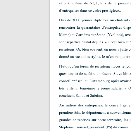
et cofondateur de NQT, lors de la présenta
d’entreprises dans ce cadre prestigieux.
Plus de 3000 jeunes diplômés ou étudiants 
rencontrer la quarantaine d’entreprises dis
Marne) et Carrières-sur-Seine (Yvelines), av
sont reparties plutôt déçues. « C’est bien sû
recruteurs. Or, bien souvent, on nous a juste 
donné un sac et des stylos. Je m’en moque un p
Plutôt qu’un forum de recrutement, ces renco
questions et de se faire un réseau. Steve Idr
conseiller fiscal au Luxembourg après avoir 
très utile », témoigne le jeune salarié. « 
concluent Samia et Sabrina.
Au milieu des entreprises, le conseil géné
première fois, le département a subventio
grandes entreprises sur notre territoire, le
Stéphane Troussel, président (PS) du consei