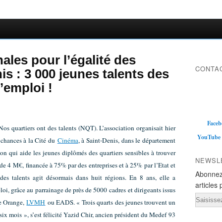
ales pour l’égalité des
CONTAC
s : 3 000 jeunes talents des
’emploi !
Faceb
Nos quartiers ont des talents (NQT). L’association organisait hier
YouTube
 chances à la Cité du
Cinéma
, à Saint-Denis, dans le département
ion qui aide les jeunes diplômés des quartiers sensibles à trouver
NEWSL
e 4 M€, financée à 75% par des entreprises et à 25% par l’Etat et
Abonnez
t des talents agit désormais dans huit régions. En 8 ans, elle a
articles 
i, grâce au parrainage de près de 5000 cadres et dirigeants issus
Email
e Orange,
LVMH
ou EADS. « Trois quarts des jeunes trouvent un
six mois », s’est félicité Yazid Chir, ancien président du Medef 93