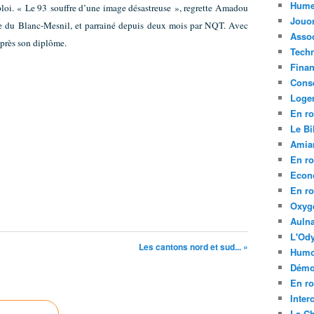
Hume
ploi. « Le 93 souffre d’une image désastreuse », regrette Amadou
Jouo
ue du Blanc-Mesnil, et parrainé depuis deux mois par NQT. Avec
Assoc
après son diplôme.
Tech
Fina
Conse
Loge
En ro
Le Bil
Amia
En ro
Econ
En ro
Oxyg
Aulna
L'Ody
Les cantons nord et sud... »
Humo
Démo
En ro
Inte
La C