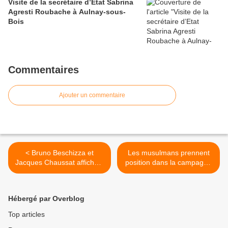
Visite de la secrétaire d’Etat Sabrina
Agresti Roubache à Aulnay-sous-
Bois
Commentaires
Ajouter un commentaire
< Bruno Beschizza et
Les musulmans prennent
Jacques Chaussat affichent
position dans la campagne
leur union en réunion
municipale à Aulnay-sous-
publique ce soir à la salle
Bois >
Chanteloup d’Aulnay-sous-
Hébergé par Overblog
Bois
Top articles