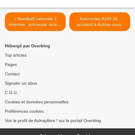
< Handball nationale 2
Autoroutes A104 A1 :
féminine : précieuse victoire
accident à Aulnay-sous-
du Aulnay Handball face à
Bois avec une voiture
Rueil Malmaison 25 à 24
couchée sur le côté ce 24
janvier 2026 >
Hébergé par Overblog
Top articles
Pages
Contact
Signaler un abus
C.G.U.
Cookies et données personnelles
Préférences cookies
Voir le profil de Aulnaylibre ! sur le portail Overblog