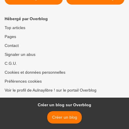
la prison de Villepinte
club André Romand à
Aulnay-sous-Bois >
Hébergé par Overblog
Top articles
Pages
Contact
Signaler un abus
C.G.U.
Cookies et données personnelles
Préférences cookies
Voir le profil de Aulnaylibre ! sur le portail Overblog
Créer un blog sur Overblog
Créer un blog