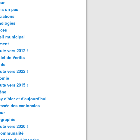
ur
ns un peu
iations
nologies
nces
il municipal
ment
ute vers 2012 !
let de Veritis
nte
ute vers 2022 !
omie
ute vers 2015 !
ène
y d'hier et d'aujourd'hui...
ssée des cantonales
ur
graphie
ute vers 2020 !
rcommunalité
hanson du dimanche