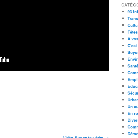
CATÉG
93 In
Trans
Cultu
Fêtes
A vos
C'est
Soyon
Envi
Sant
Comm
Empl
Educ
Sécur
Urba
Un au
En ro
Diver
Comm
Démoc
Vidéo. Bus en feu, fuite... »