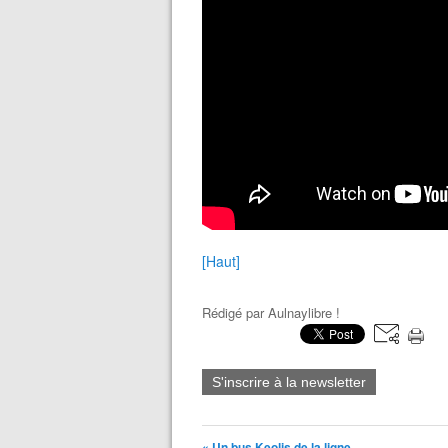
[Haut]
Rédigé par
Aulnaylibre !
S'inscrire à la newsletter
« Un bus Keolis de la ligne...