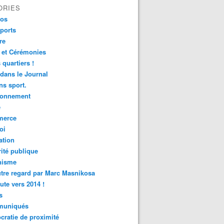
ORIES
fos
ports
re
 et Cérémonies
 quartiers !
 dans le Journal
s sport.
ronnement
é
erce
oi
ation
ité publique
nisme
tre regard par Marc Masnikosa
ute vers 2014 !
s
uniqués
ratie de proximité