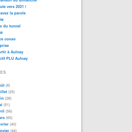
ute vers 2021 !
avez la parole
té
o du tunnel
té
ce conso
prise
rtir à Aulnay
ctif PLU Aulnay
VES
oût
(8)
illet
(25)
in
(28)
ai
(51)
ril
(56)
ars
(65)
vrier
(40)
nvier
(44)