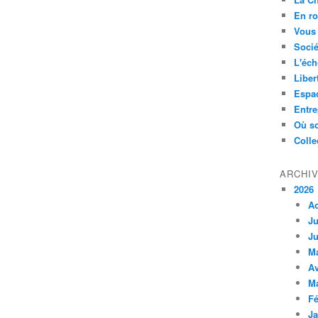
En ro
Vous 
Socié
L'éch
Liber
Espa
Entre
Où so
Colle
ARCHI
2026
A
Ju
Ju
M
Av
M
Fé
Ja