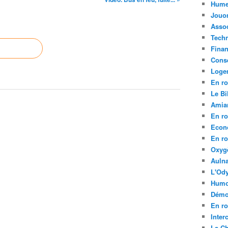
Hume
Jouo
Assoc
Tech
Fina
Conse
Loge
En ro
Le Bil
Amia
En ro
Econ
En ro
Oxyg
Aulna
L'Ody
Humo
Démo
En ro
Inte
La C