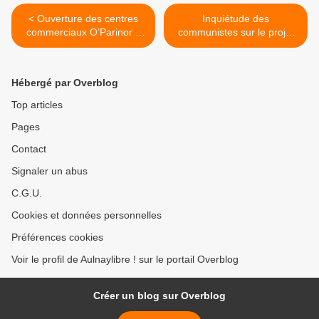
< Ouverture des centres
Inquiétude des
commerciaux O’Parinor à
communistes sur le projet
Aulnay-sous-Bois et Beau
de fusion de l’hôpital
Sevran à Sevran ce 11
Ballanger à Aulnay-sous-
novembre 2025
Bois avec les hôpitaux de
Hébergé par Overblog
Montreuil et Montfermeil >
Top articles
Pages
Contact
Signaler un abus
C.G.U.
Cookies et données personnelles
Préférences cookies
Voir le profil de Aulnaylibre ! sur le portail Overblog
Créer un blog sur Overblog