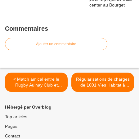
Commentaires
Ajouter un commentaire
< Match amical entre le
Régularisations de charges
Rugby Aulnay Club et
de 1001 Vies Habitat à
Maisons Laffitte ce 5
Aulnay-sous-Bois : la ville
septembre 2025
saisit le préfet de la Seine-
Saint-Denis >
Hébergé par Overblog
Top articles
Pages
Contact