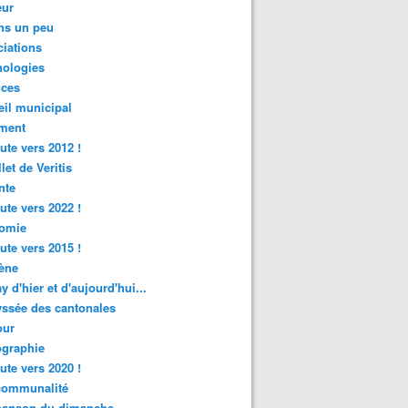
ur
ns un peu
iations
nologies
nces
il municipal
ment
ute vers 2012 !
let de Veritis
nte
ute vers 2022 !
omie
ute vers 2015 !
ène
y d'hier et d'aujourd'hui...
ssée des cantonales
ur
graphie
ute vers 2020 !
rcommunalité
hanson du dimanche