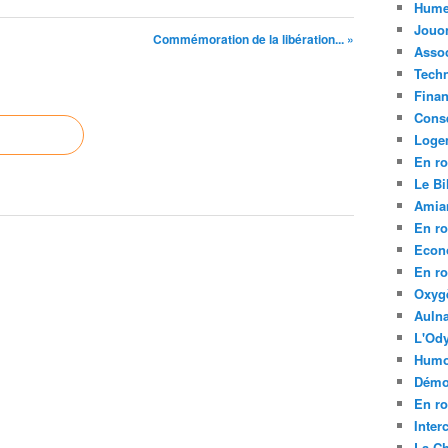
Hume
Jouo
Commémoration de la libération... »
Assoc
Tech
Fina
Conse
Loge
En ro
Le Bil
Amia
En ro
Econ
En ro
Oxyg
Aulna
L'Ody
Humo
Démo
En ro
Inte
La C