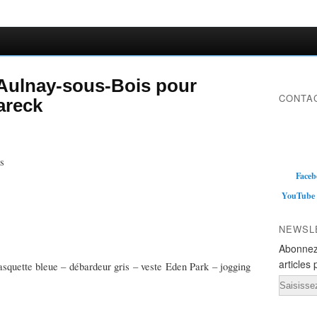
à Aulnay-sous-Bois pour
CONTAC
reck
s
Faceb
YouTube
NEWSL
Abonnez
articles 
casquette bleue – débardeur gris – veste Eden Park – jogging
Email