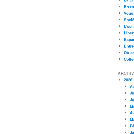
En ro
Vous 
Socié
L'éch
Liber
Espa
Entre
Où so
Colle
ARCHI
2026
A
Ju
Ju
M
Av
M
Fé
Ja