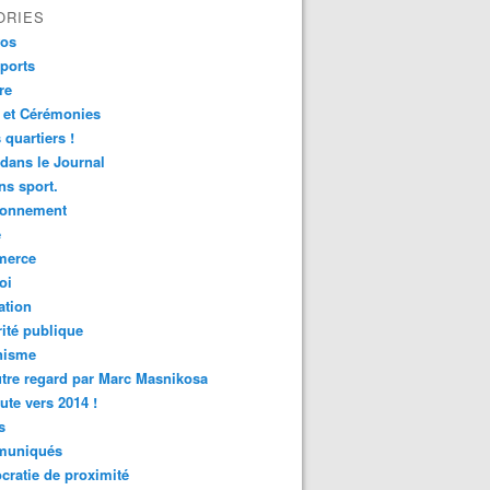
ORIES
fos
ports
re
 et Cérémonies
 quartiers !
 dans le Journal
s sport.
ronnement
é
erce
oi
ation
ité publique
nisme
tre regard par Marc Masnikosa
ute vers 2014 !
s
uniqués
ratie de proximité