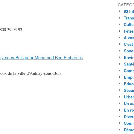
CATÉG
93 In
Trans
Cultu
 800 39 93 93
Fêtes
A vos
C'est
Soyon
Envi
Sant
Comm
ook de la ville d’Aulnay-sous-Bois
Empl
Educ
Sécur
Urba
Un au
En ro
Diver
Comm
Démoc