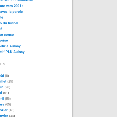
ute vers 2021 !
avez la parole
té
o du tunnel
té
ce conso
prise
rtir à Aulnay
ctif PLU Aulnay
VES
oût
(8)
illet
(25)
in
(28)
ai
(51)
ril
(56)
ars
(65)
vrier
(40)
nvier
(44)