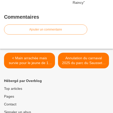
Commentaires
Ajouter un commentaire
< Main arrachée mais
Annulation du carnaval
survie pour le jeune de 18
2025 du parc du Sausset à
ans domicilié à Aulnay-
Aulnay-sous-Bois et
sous-Bois après l’explosion
Villepinte >
d’un engin pyrotechnique
Hébergé par Overblog
dans le parc de la
Poudrerie à Sevran
Top articles
Pages
Contact
Signaler un abus