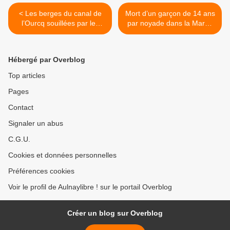
< Les berges du canal de
Mort d’un garçon de 14 ans
l’Ourcq souillées par les
par noyade dans la Marne
déchets à Sevran
à Neuilly-sur-Marne >
Hébergé par Overblog
Top articles
Pages
Contact
Signaler un abus
C.G.U.
Cookies et données personnelles
Préférences cookies
Voir le profil de Aulnaylibre ! sur le portail Overblog
Créer un blog sur Overblog