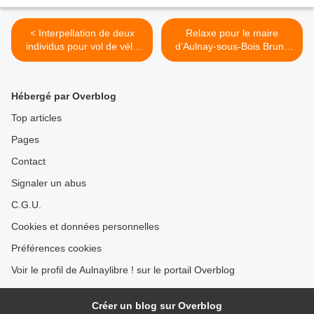
< Interpellation de deux
Relaxe pour le maire
individus pour vol de vélo
d’Aulnay-sous-Bois Bruno
grâce à la vidéo protection
Beschizza face à Hervé
à Aulnay-sous-Bois
Suaudeau du blog
MonAulnay.com >
Hébergé par Overblog
Top articles
Pages
Contact
Signaler un abus
C.G.U.
Cookies et données personnelles
Préférences cookies
Voir le profil de Aulnaylibre ! sur le portail Overblog
Créer un blog sur Overblog