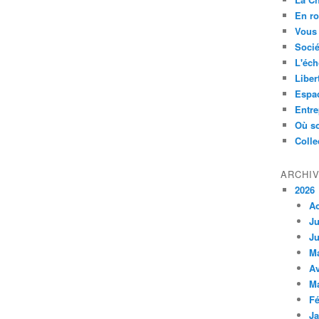
En ro
Vous 
Socié
L'éch
Liber
Espa
Entre
Où so
Colle
ARCHI
2026
A
Ju
Ju
M
Av
M
Fé
Ja