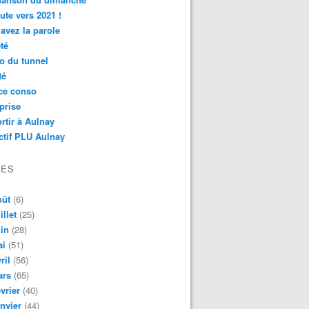
ute vers 2021 !
avez la parole
té
o du tunnel
té
ce conso
prise
rtir à Aulnay
ctif PLU Aulnay
VES
oût
(6)
illet
(25)
in
(28)
ai
(51)
ril
(56)
ars
(65)
vrier
(40)
nvier
(44)