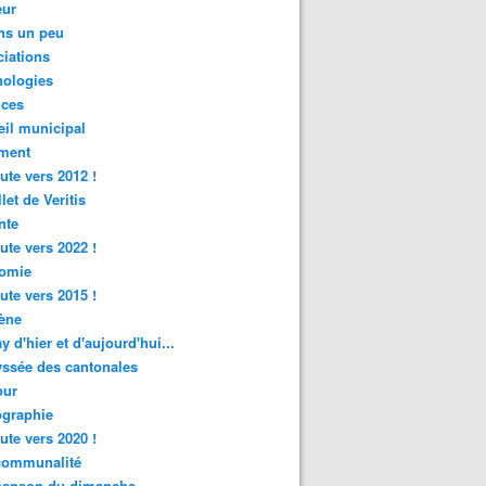
ur
ns un peu
iations
nologies
nces
il municipal
ment
ute vers 2012 !
let de Veritis
nte
ute vers 2022 !
omie
ute vers 2015 !
ène
y d'hier et d'aujourd'hui...
ssée des cantonales
ur
graphie
ute vers 2020 !
rcommunalité
hanson du dimanche