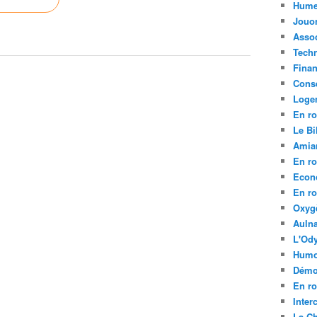
Hume
Jouo
Assoc
Tech
Fina
Conse
Loge
En ro
Le Bil
Amia
En ro
Econ
En ro
Oxyg
Aulna
L'Ody
Humo
Démo
En ro
Inte
La C