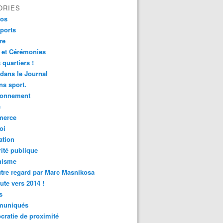
ORIES
fos
ports
re
 et Cérémonies
 quartiers !
 dans le Journal
s sport.
ronnement
é
erce
oi
ation
ité publique
nisme
tre regard par Marc Masnikosa
ute vers 2014 !
s
uniqués
ratie de proximité