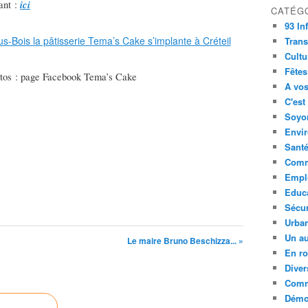
ici
ant :
CATÉG
93 In
Trans
Cultu
Fêtes
hotos : page Facebook Tema’s Cake
A vos
C'est
Soyon
Envi
Sant
Comm
Empl
Educ
Sécur
Urba
Un au
Le maire Bruno Beschizza... »
En ro
Diver
Comm
Démoc