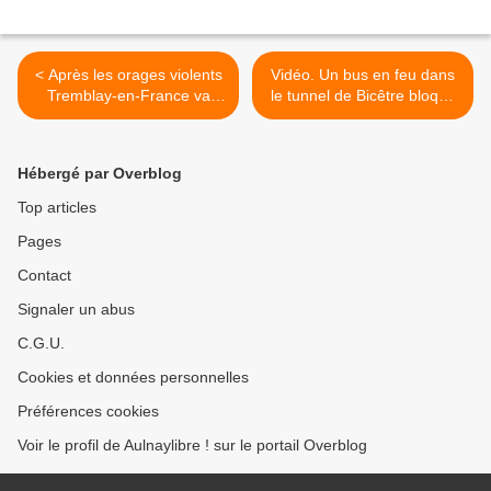
< Après les orages violents
Vidéo. Un bus en feu dans
Tremblay-en-France va
le tunnel de Bicêtre bloque
demander la
l’autoroute A6b pendant
reconnaissance de l’état de
plusieurs heures >
catastrophe naturelle
Hébergé par Overblog
Top articles
Pages
Contact
Signaler un abus
C.G.U.
Cookies et données personnelles
Préférences cookies
Voir le profil de Aulnaylibre ! sur le portail Overblog