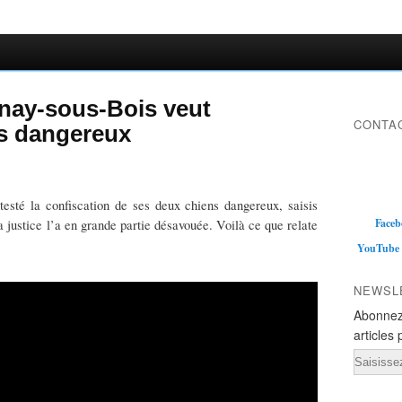
lnay-sous-Bois veut
CONTAC
ns dangereux
esté la confiscation de ses deux chiens dangereux, saisis
Faceb
a justice l’a en grande partie désavouée. Voilà ce que relate
YouTube
NEWSL
Abonnez
articles 
Email