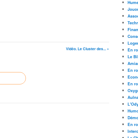
Hume
Jouo
Assoc
Tech
Fina
Conse
Loge
Vidéo. Le Cluster des... »
En ro
Le Bil
Amia
En ro
Econ
En ro
Oxyg
Aulna
L'Ody
Humo
Démo
En ro
Inte
La C