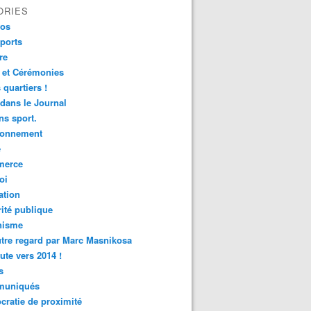
ORIES
fos
ports
re
 et Cérémonies
 quartiers !
 dans le Journal
s sport.
ronnement
é
erce
oi
ation
ité publique
nisme
tre regard par Marc Masnikosa
ute vers 2014 !
s
uniqués
ratie de proximité