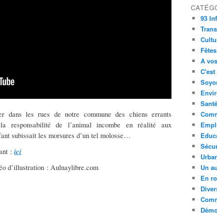
CATÉG
93 In
Trans
Cultu
Fêtes
A vos
C'est
Soyon
Envi
Sant
er dans les rues de notre commune des chiens errants
Comm
la responsabilité de l’animal incombe en réalité aux
Empl
fant subissait les morsures d’un tel molosse…
Educ
Sécur
ici
ant :
Urba
éo d’illustration : Aulnaylibre.com
Un au
En ro
Diver
Comm
Démoc