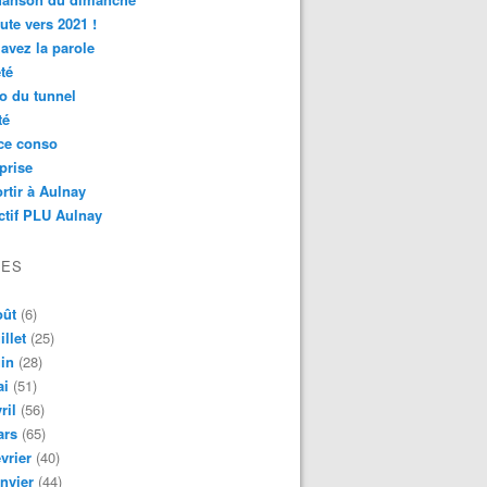
ute vers 2021 !
avez la parole
té
o du tunnel
té
ce conso
prise
rtir à Aulnay
ctif PLU Aulnay
VES
oût
(6)
illet
(25)
in
(28)
ai
(51)
ril
(56)
ars
(65)
vrier
(40)
nvier
(44)