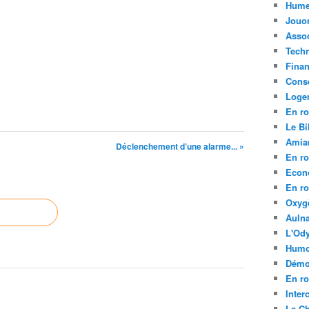
Hume
Jouo
Assoc
Tech
Fina
Conse
Loge
En ro
Le Bil
Amia
Déclenchement d’une alarme... »
En ro
Econ
En ro
Oxyg
Aulna
L'Ody
Humo
Démo
En ro
Inte
La C