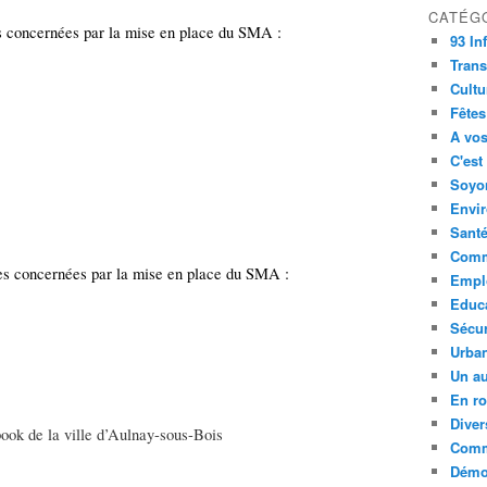
CATÉG
es concernées par la mise en place du SMA :
93 In
Trans
Cultu
Fêtes
A vos
C'est
Soyon
Envi
Sant
Comm
res concernées par la mise en place du SMA :
Empl
Educ
Sécur
Urba
Un au
En ro
Diver
ook de la ville d’Aulnay-sous-Bois
Comm
Démoc