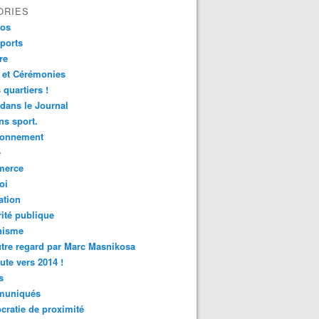
ORIES
fos
ports
re
 et Cérémonies
 quartiers !
 dans le Journal
s sport.
ronnement
é
erce
oi
ation
ité publique
nisme
tre regard par Marc Masnikosa
ute vers 2014 !
s
uniqués
ratie de proximité