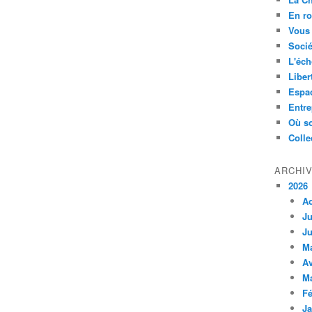
En ro
Vous 
Socié
L'éch
Liber
Espa
Entre
Où so
Colle
ARCHI
2026
A
Ju
Ju
M
Av
M
Fé
Ja