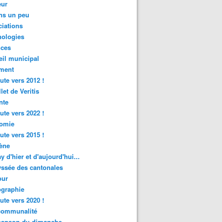
ur
ns un peu
iations
nologies
nces
il municipal
ment
ute vers 2012 !
let de Veritis
nte
ute vers 2022 !
omie
ute vers 2015 !
ène
y d'hier et d'aujourd'hui...
ssée des cantonales
ur
graphie
ute vers 2020 !
rcommunalité
hanson du dimanche