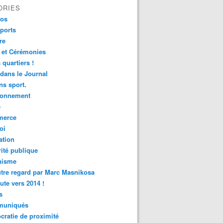
ORIES
fos
ports
re
 et Cérémonies
 quartiers !
 dans le Journal
s sport.
ronnement
é
erce
oi
ation
ité publique
nisme
tre regard par Marc Masnikosa
ute vers 2014 !
s
uniqués
ratie de proximité