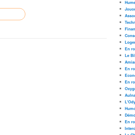
Hume
Jouo
Assoc
Tech
Fina
Conse
Loge
En ro
Le Bil
Amia
En ro
Econ
En ro
Oxyg
Aulna
L'Ody
Humo
Démo
En ro
Inte
La C