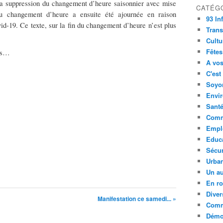
la suppression du changement d’heure saisonnier avec mise
CATÉG
du changement d’heure a ensuite été ajournée en raison
93 In
id-19. Ce texte, sur la fin du changement d’heure n’est plus
Trans
Cultu
Fêtes
res…
A vos
C'est
Soyon
Envi
Sant
Comm
Empl
Educ
Sécur
Urba
Un au
En ro
Diver
Manifestation ce samedi... »
Comm
Démoc