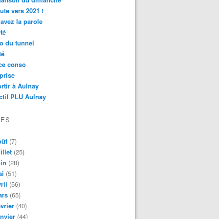
ute vers 2021 !
avez la parole
té
o du tunnel
té
ce conso
prise
rtir à Aulnay
ctif PLU Aulnay
VES
oût
(7)
illet
(25)
in
(28)
ai
(51)
ril
(56)
ars
(65)
vrier
(40)
nvier
(44)