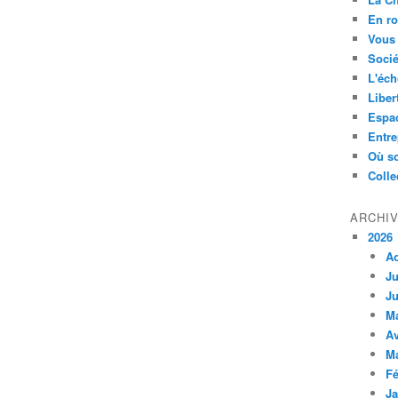
En ro
Vous 
Socié
L'éch
Liber
Espa
Entre
Où so
Colle
ARCHI
2026
A
Ju
Ju
M
Av
M
Fé
Ja