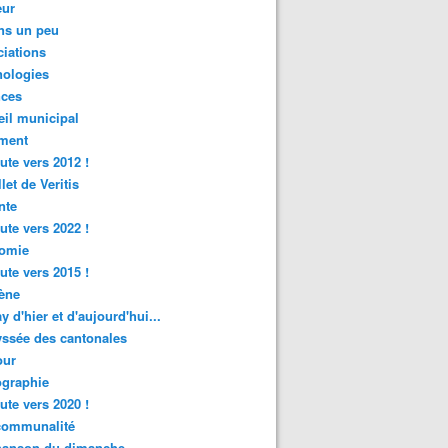
ur
ns un peu
iations
nologies
nces
il municipal
ment
ute vers 2012 !
let de Veritis
nte
ute vers 2022 !
omie
ute vers 2015 !
ène
y d'hier et d'aujourd'hui...
ssée des cantonales
ur
graphie
ute vers 2020 !
rcommunalité
hanson du dimanche