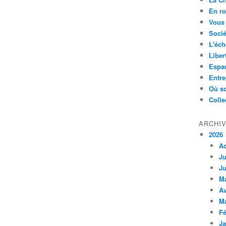
En ro
Vous 
Socié
L'éch
Liber
Espa
Entre
Où so
Colle
ARCHI
2026
A
Ju
Ju
M
Av
M
Fé
Ja