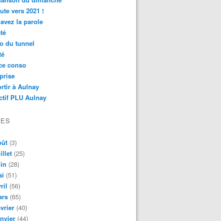
ute vers 2021 !
avez la parole
té
o du tunnel
té
ce conso
prise
rtir à Aulnay
ctif PLU Aulnay
VES
oût
(3)
illet
(25)
in
(28)
ai
(51)
ril
(56)
ars
(65)
vrier
(40)
nvier
(44)