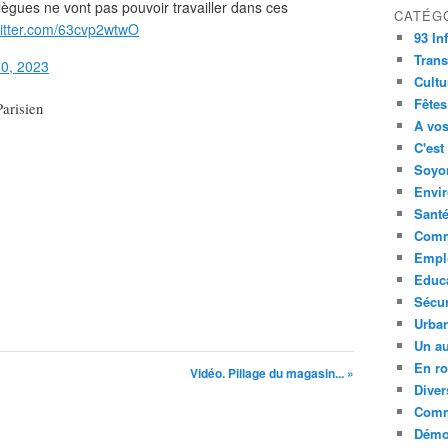
llègues ne vont pas pouvoir travailler dans ces
CATÉG
witter.com/63cvp2wtwO
93 In
Trans
0, 2023
Cultu
Fêtes
Parisien
A vos
C'est
Soyon
Envi
Sant
Comm
Empl
Educ
Sécur
Urba
Un au
En ro
Vidéo. Pillage du magasin... »
Diver
Comm
Démoc