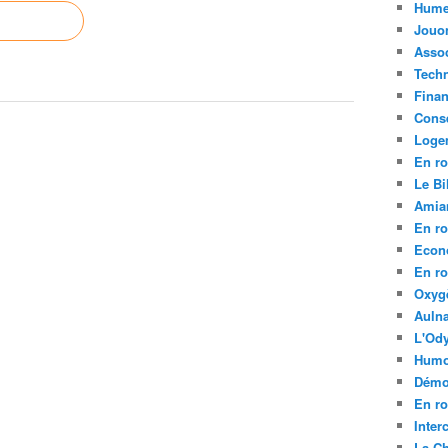
Hume
Jouo
Assoc
Tech
Fina
Conse
Loge
En ro
Le Bil
Amia
En ro
Econ
En ro
Oxyg
Aulna
L'Ody
Humo
Démo
En ro
Inte
La C