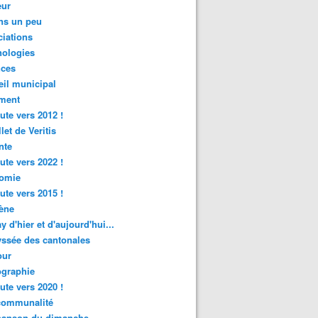
ur
ns un peu
iations
nologies
nces
il municipal
ment
ute vers 2012 !
let de Veritis
nte
ute vers 2022 !
omie
ute vers 2015 !
ène
y d'hier et d'aujourd'hui...
ssée des cantonales
ur
graphie
ute vers 2020 !
rcommunalité
hanson du dimanche