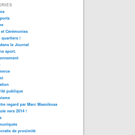
ORIES
fos
ports
re
 et Cérémonies
 quartiers !
 dans le Journal
s sport.
ronnement
é
erce
oi
ation
ité publique
nisme
tre regard par Marc Masnikosa
ute vers 2014 !
s
uniqués
ratie de proximité