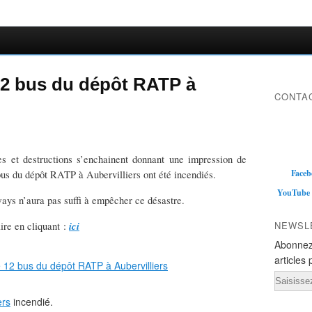
12 bus du dépôt RATP à
CONTAC
es et destructions s’enchainent donnant une impression de
Faceb
us du dépôt RATP à Aubervilliers ont été incendiés.
YouTube
mways n’aura pas suffi à empêcher ce désastre.
ici
NEWSL
ire en cliquant :
Abonnez
articles 
Email
ers
incendié.