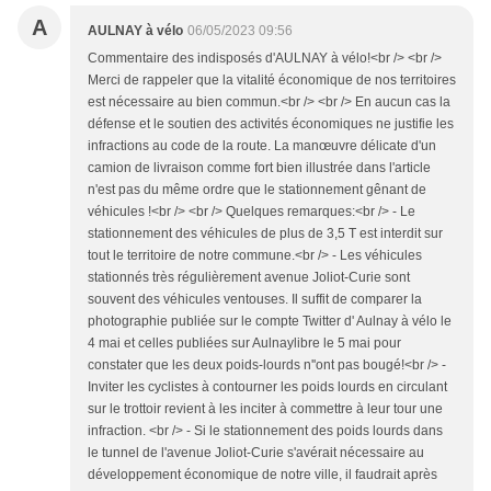
A
AULNAY à vélo
06/05/2023 09:56
Commentaire des indisposés d'AULNAY à vélo!<br /> <br />
Merci de rappeler que la vitalité économique de nos territoires
est nécessaire au bien commun.<br /> <br /> En aucun cas la
défense et le soutien des activités économiques ne justifie les
infractions au code de la route. La manœuvre délicate d'un
camion de livraison comme fort bien illustrée dans l'article
n'est pas du même ordre que le stationnement gênant de
véhicules !<br /> <br /> Quelques remarques:<br /> - Le
stationnement des véhicules de plus de 3,5 T est interdit sur
tout le territoire de notre commune.<br /> - Les véhicules
stationnés très régulièrement avenue Joliot-Curie sont
souvent des véhicules ventouses. Il suffit de comparer la
photographie publiée sur le compte Twitter d' Aulnay à vélo le
4 mai et celles publiées sur Aulnaylibre le 5 mai pour
constater que les deux poids-lourds n''ont pas bougé!<br /> -
Inviter les cyclistes à contourner les poids lourds en circulant
sur le trottoir revient à les inciter à commettre à leur tour une
infraction. <br /> - Si le stationnement des poids lourds dans
le tunnel de l'avenue Joliot-Curie s'avérait nécessaire au
développement économique de notre ville, il faudrait après