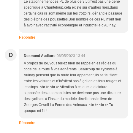
Le stationnement des PL de plus de 3,5t n'est pas une gêne
spécifique à Chanteloup,cela existe sur d'autres rues,dans
certains cas ils sont même sur les trottoirs, gênant le passage
des piétons,des poussettes.Bon nombre de ces PL n'ont rien
à avoir avec l'activité économique et industrielle d'Aulnay.
Répondre
D
Desmond Auditore
06/05/2023 13:44
A propos de loi, vous feriez bien de rappeler les règles du
code de la route à vos adhérents. Beaucoup de cyclistes à
Aulnay pensent que la route leur appartient, ils se faufilent
entre les voitures et n’hésitent pas à griller les feux rouges et
les stops. <br /> <br /> Attention à ce que la dictature
supposée des automobilistes ne devienne pas une dictature
des cyclistes à l’instar du modèle décrit dans le livre de
Georges Orwell La Ferme des Animaux. <br /> <br /> Tu
quoque mi fili !
Répondre