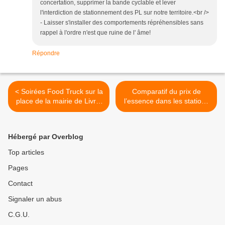
concertation, supprimer la bande cyclable et lever
l'interdiction de stationnement des PL sur notre territoire.<br />
- Laisser s'installer des comportements répréhensibles sans
rappel à l'ordre n'est que ruine de l' âme!
Répondre
< Soirées Food Truck sur la
Comparatif du prix de
place de la mairie de Livry-
l’essence dans les stations
Gargan tous les premiers
à Aulnay-sous-Bois :
vendredis du mois
Intermarché Chanteloup le
moins cher >
Hébergé par Overblog
Top articles
Pages
Contact
Signaler un abus
C.G.U.