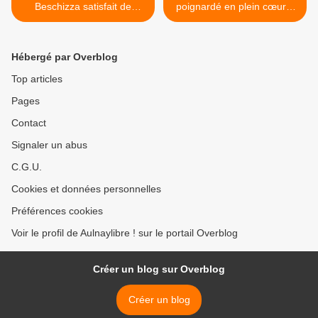
Beschizza satisfait de
poignardé en plein cœur à
l’arrivée d’un Aldi à la Rose
Drancy : deux suspects mis
des Vents à Aulnay-sous-
en examen >
Bois
Hébergé par Overblog
Top articles
Pages
Contact
Signaler un abus
C.G.U.
Cookies et données personnelles
Préférences cookies
Voir le profil de Aulnaylibre ! sur le portail Overblog
Créer un blog sur Overblog
Créer un blog