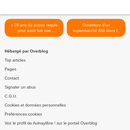
< 28 ans de prison requis
Ouverture d’un
pour avoir tué son
supermarché Aldi dans le
colocataire du foyer Adef à
quartier Westinghouse à
Aulnay-sous-Bois
Sevran >
Hébergé par Overblog
Top articles
Pages
Contact
Signaler un abus
C.G.U.
Cookies et données personnelles
Préférences cookies
Voir le profil de Aulnaylibre ! sur le portail Overblog