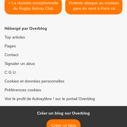
< La réussite exceptionnelle
Violente attaque au couteau
du Rugby Aulnay Club
gare du nord à Paris ce
saluée dans le Midi
matin >
Olympique
Hébergé par Overblog
Top articles
Pages
Contact
Signaler un abus
C.G.U.
Cookies et données personnelles
Préférences cookies
Voir le profil de Aulnaylibre ! sur le portail Overblog
Créer un blog sur Overblog
Créer un blog