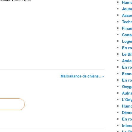
Hume
Jouo
Assoc
Tech
Fina
Conse
Loge
En ro
Le Bil
Amia
En ro
Econ
Maltraitance de chiens... »
En ro
Oxyg
Aulna
L'Ody
Humo
Démo
En ro
Inte
La C