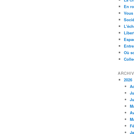
En ro
Vous 
Socié
L'éch
Liber
Espa
Entre
Où so
Colle
ARCHI
2026
A
Ju
Ju
M
Av
M
Fé
Ja