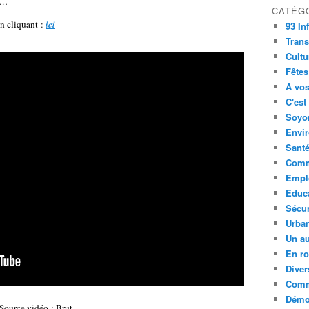
s…
CATÉG
en cliquant :
ici
93 In
Trans
Cultu
Fêtes
A vos
C'est
Soyon
Envi
Sant
Comm
Empl
Educ
Sécur
Urba
Un au
En ro
Diver
Comm
Démoc
/ Source vidéo : Brut