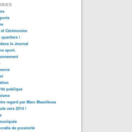
ORIES
fos
ports
re
 et Cérémonies
 quartiers !
 dans le Journal
s sport.
ronnement
é
erce
oi
ation
ité publique
nisme
tre regard par Marc Masnikosa
ute vers 2014 !
s
uniqués
ratie de proximité