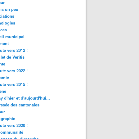
ur
ns un peu
iations
nologies
nces
il municipal
ment
ute vers 2012 !
let de Veritis
nte
ute vers 2022 !
omie
ute vers 2015 !
ène
y d'hier et d'aujourd'hui...
ssée des cantonales
ur
graphie
ute vers 2020 !
rcommunalité
hanson du dimanche