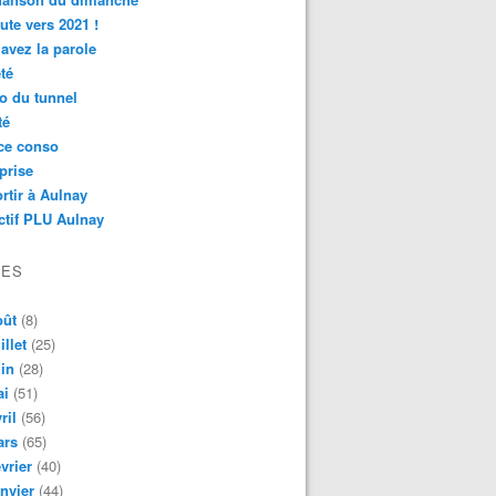
ute vers 2021 !
avez la parole
té
o du tunnel
té
ce conso
prise
rtir à Aulnay
ctif PLU Aulnay
VES
oût
(8)
illet
(25)
in
(28)
ai
(51)
ril
(56)
ars
(65)
vrier
(40)
nvier
(44)