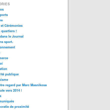
ORIES
fos
ports
re
 et Cérémonies
 quartiers !
 dans le Journal
s sport.
ronnement
é
erce
oi
ation
ité publique
nisme
tre regard par Marc Masnikosa
ute vers 2014 !
s
uniqués
ratie de proximité