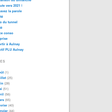
ute vers 2021 !
avez la parole
té
o du tunnel
té
ce conso
prise
rtir à Aulnay
ctif PLU Aulnay
VES
oût
(1)
illet
(25)
in
(28)
ai
(51)
ril
(56)
ars
(65)
vrier
(40)
nvier
(44)