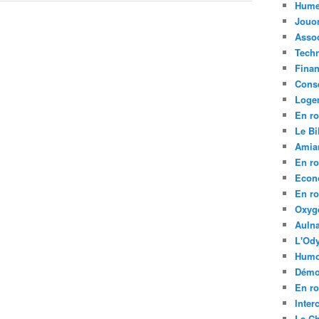
Hume
Jouo
Assoc
Tech
Fina
Conse
Loge
En ro
Le Bil
Amia
En ro
Econ
En ro
Oxyg
Aulna
L'Ody
Humo
Démo
En ro
Inte
La C