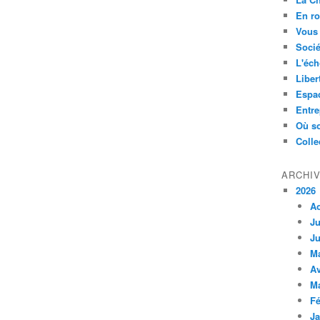
En ro
Vous 
Socié
L'éch
Liber
Espa
Entre
Où so
Colle
ARCHI
2026
A
Ju
Ju
M
Av
M
Fé
Ja