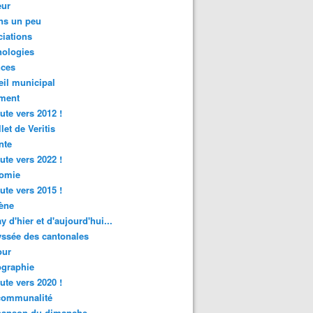
ur
ns un peu
iations
nologies
nces
il municipal
ment
ute vers 2012 !
let de Veritis
nte
ute vers 2022 !
omie
ute vers 2015 !
ène
y d'hier et d'aujourd'hui...
ssée des cantonales
ur
graphie
ute vers 2020 !
rcommunalité
hanson du dimanche