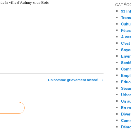
de la ville d’Aulnay-sous-Bois
CATÉG
93 In
Trans
Cultu
Fêtes
A vos
C'est
Soyon
Envi
Sant
Comm
Empl
Un homme grièvement blessé... »
Educ
Sécur
Urba
Un au
En ro
Diver
Comm
Démoc