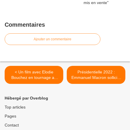
Commentaires
Ajouter un commentaire
< Un film avec Elodie
Présidentielle 2022 :
Bouchez en tournage au
Emmanuel Macron sollicite
Cora de Livry Gargan
la confiance des Français
pour un nouveau mandat >
Hébergé par Overblog
Top articles
Pages
Contact