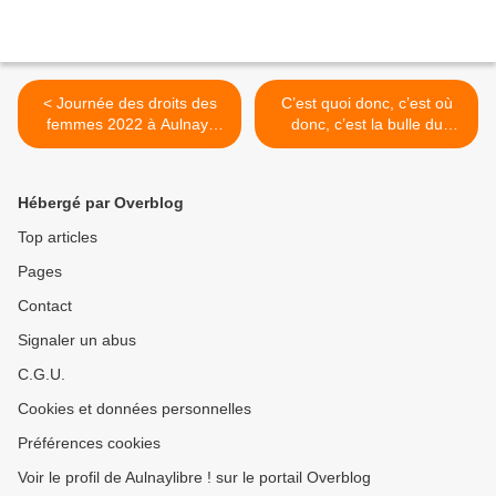
< Journée des droits des
C’est quoi donc, c’est où
femmes 2022 à Aulnay-
donc, c’est la bulle du
sous-Bois : votez pour la
terrain de tennis du Moulin
photo du mois
Neuf à Aulnay-sous-Bois ! >
Hébergé par Overblog
Top articles
Pages
Contact
Signaler un abus
C.G.U.
Cookies et données personnelles
Préférences cookies
Voir le profil de Aulnaylibre ! sur le portail Overblog