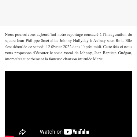
Nous poursuivons aujourd’hui notre reportage consacré à l’inauguration du
square Jean Philippe Smet alias Johnny Hallyday à Aulnay-sous-Bois. Elle
s’est déroulée ce samedi 12 février 2022 dans l’après-midi. Cette fois-ci nous
vous proposons d’écouter le sosie vocal de Johnny, Jean Baptiste Guégan,
interpréter superbement la fameuse chanson intitulée Marie.