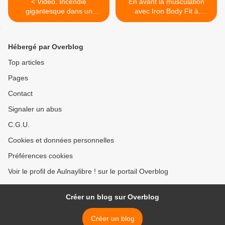
< Vidéo. Incendie
En avant la musculation
gigantesque dans un
avec Iron Body Fit à
bidonville de Saint-Denis
Aulnay-sous-Bois >
près de l’A1
Hébergé par Overblog
Top articles
Pages
Contact
Signaler un abus
C.G.U.
Cookies et données personnelles
Préférences cookies
Voir le profil de Aulnaylibre ! sur le portail Overblog
Créer un blog sur Overblog
Créer un blog