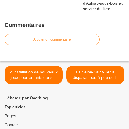
Commentaires
Ajouter un commentaire
< Installation de nouveaux
La Seine-Saint-Denis
jeux pour enfants dans le
disparait peu à peu de la
parc Emile Zola à Aulnay-
carte des jeux olympiques
sous-Bois
de Paris 2024 >
Hébergé par Overblog
Top articles
Pages
Contact