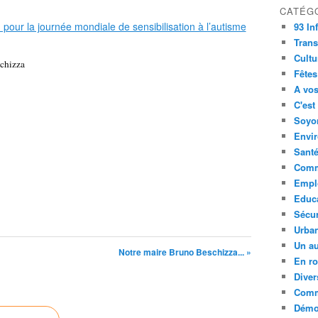
CATÉG
93 In
Trans
Cultu
chizza
Fêtes
A vos
C'est
Soyon
Envi
Sant
Comm
Empl
Educ
Sécur
Urba
Un au
Notre maire Bruno Beschizza... »
En ro
Diver
Comm
Démoc