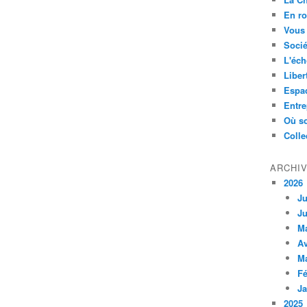
En ro
Vous 
Socié
L'éch
Liber
Espa
Entre
Où so
Colle
ARCHI
2026
Ju
Ju
M
Av
M
Fé
Ja
2025