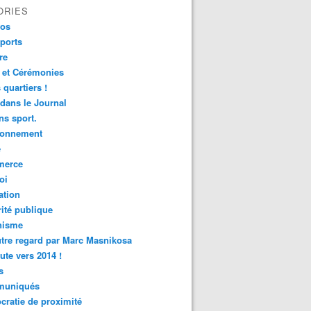
ORIES
fos
ports
re
 et Cérémonies
 quartiers !
 dans le Journal
s sport.
ronnement
é
erce
oi
ation
ité publique
nisme
tre regard par Marc Masnikosa
ute vers 2014 !
s
uniqués
ratie de proximité