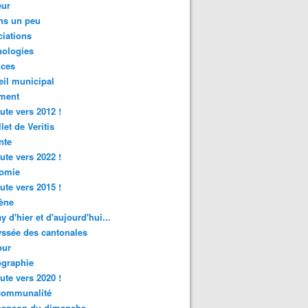
ur
ns un peu
iations
nologies
nces
il municipal
ment
ute vers 2012 !
let de Veritis
nte
ute vers 2022 !
omie
ute vers 2015 !
ène
y d'hier et d'aujourd'hui...
ssée des cantonales
ur
graphie
ute vers 2020 !
rcommunalité
hanson du dimanche