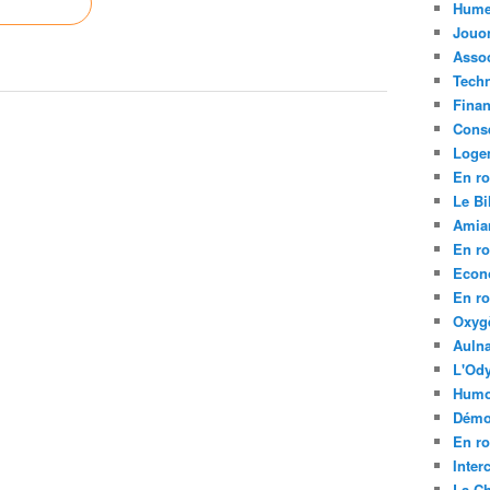
Hume
Jouo
Assoc
Tech
Fina
Conse
Loge
En ro
Le Bil
Amia
En ro
Econ
En ro
Oxyg
Aulna
L'Ody
Humo
Démo
En ro
Inte
La C