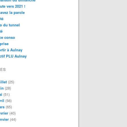
ute vers 2021 !
avez la parole
té
o du tunnel
té
ce conso
prise
rtir à Aulnay
ctif PLU Aulnay
VES
illet
(25)
in
(28)
ai
(51)
ril
(56)
ars
(65)
vrier
(40)
nvier
(44)