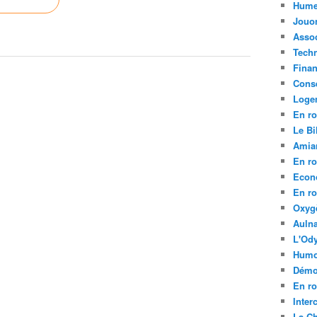
Hume
Jouo
Assoc
Tech
Fina
Conse
Loge
En ro
Le Bil
Amia
En ro
Econ
En ro
Oxyg
Aulna
L'Ody
Humo
Démo
En ro
Inte
La C