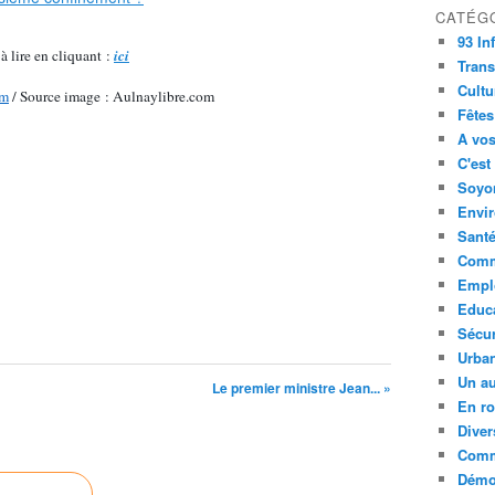
CATÉG
93 In
à lire en cliquant :
ici
Trans
Cultu
om
/ Source image : Aulnaylibre.com
Fêtes
A vos
C'est
Soyon
Envi
Sant
Comm
Empl
Educ
Sécur
Urba
Un au
Le premier ministre Jean... »
En ro
Diver
Comm
Démoc