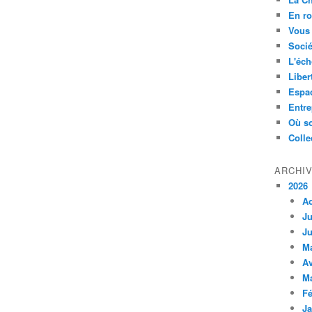
En ro
Vous 
Socié
L'éch
Liber
Espa
Entre
Où so
Colle
ARCHI
2026
A
Ju
Ju
M
Av
M
Fé
Ja