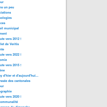
ur
ns un peu
iations
nologies
nces
il municipal
ment
ute vers 2012 !
let de Veritis
nte
ute vers 2022 !
omie
ute vers 2015 !
ène
y d'hier et d'aujourd'hui...
ssée des cantonales
ur
graphie
ute vers 2020 !
rcommunalité
hanson du dimanche