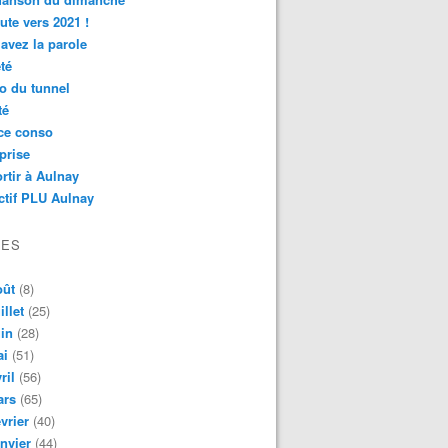
ute vers 2021 !
avez la parole
té
o du tunnel
té
ce conso
prise
rtir à Aulnay
ctif PLU Aulnay
VES
oût
(8)
illet
(25)
in
(28)
ai
(51)
ril
(56)
ars
(65)
vrier
(40)
nvier
(44)