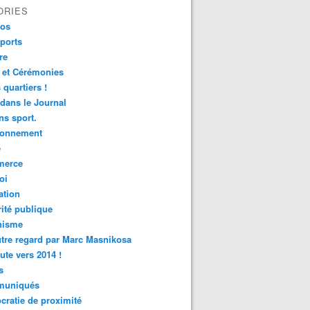
ORIES
fos
ports
re
 et Cérémonies
 quartiers !
 dans le Journal
s sport.
ronnement
é
erce
oi
ation
ité publique
nisme
tre regard par Marc Masnikosa
ute vers 2014 !
s
uniqués
ratie de proximité