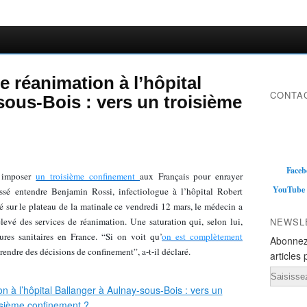
de réanimation à l’hôpital
CONTAC
sous-Bois : vers un troisième
Faceb
à imposer
un troisième confinement
aux Français pour enrayer
YouTube
ssé entendre Benjamin Rossi, infectiologue à l’hôpital Robert
é sur le plateau de la matinale ce vendredi 12 mars, le médecin a
élevé des services de réanimation. Une saturation qui, selon lui,
NEWSL
ures sanitaires en France. “Si on voit qu’
on est complètement
Abonnez
prendre des décisions de confinement”, a-t-il déclaré.
articles 
Email