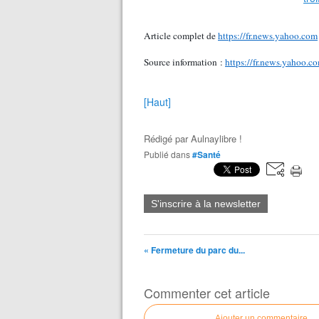
Article complet de
https://fr.news.yahoo.com
Source information :
https://fr.news.yahoo.c
[Haut]
Rédigé par
Aulnaylibre !
Publié dans
#Santé
S'inscrire à la newsletter
« Fermeture du parc du...
Commenter cet article
Ajouter un commentaire