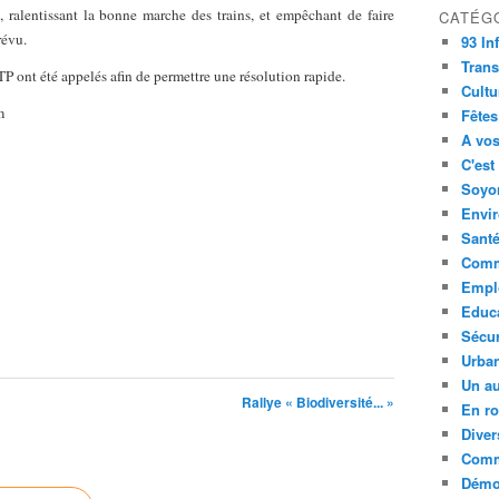
 ralentissant la bonne marche des trains, et empêchant de faire
CATÉG
révu.
93 In
Trans
 ont été appelés afin de permettre une résolution rapide.
Cultu
m
Fêtes
A vos
C'est
Soyon
Envi
Sant
Comm
Empl
Educ
Sécur
Urba
Un au
Rallye « Biodiversité... »
En ro
Diver
Comm
Démoc