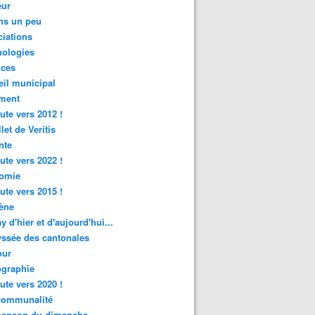
ur
ns un peu
iations
nologies
nces
il municipal
ment
ute vers 2012 !
let de Veritis
nte
ute vers 2022 !
omie
ute vers 2015 !
ène
y d'hier et d'aujourd'hui...
ssée des cantonales
ur
graphie
ute vers 2020 !
rcommunalité
hanson du dimanche