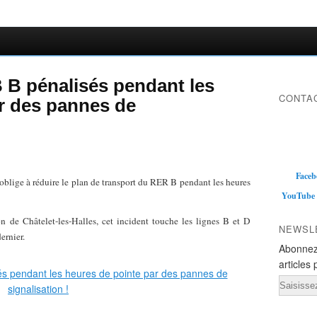
 B pénalisés pendant les
CONTAC
r des pannes de
Faceb
oblige à réduire le plan de transport du RER B pendant les heures
YouTube
n de Châtelet-les-Halles, cet incident touche les lignes B et D
NEWSL
ernier.
Abonnez
articles 
Email