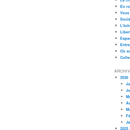
En ro
Vous 
Socié
L'éch
Liber
Espa
Entre
Où so
Colle
ARCHI
2026
Ju
Ju
M
Av
M
Fé
Ja
2025