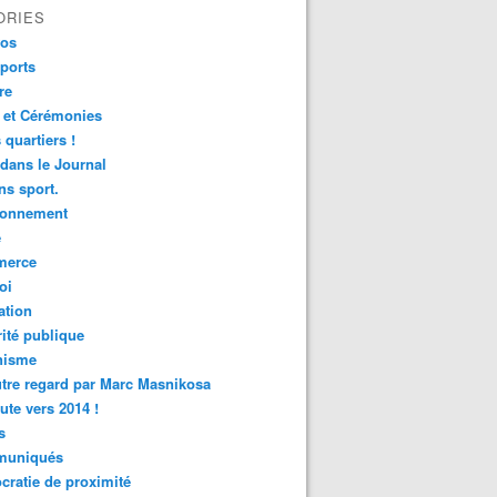
ORIES
fos
ports
re
 et Cérémonies
 quartiers !
 dans le Journal
s sport.
ronnement
é
erce
oi
ation
ité publique
nisme
tre regard par Marc Masnikosa
ute vers 2014 !
s
uniqués
ratie de proximité