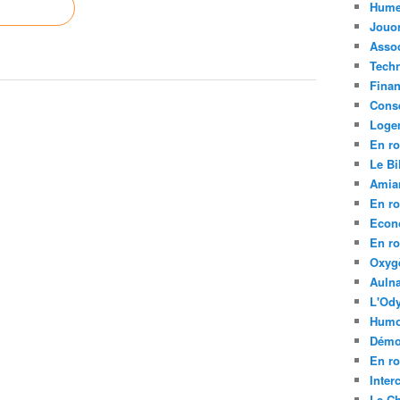
Hume
Jouo
Assoc
Tech
Fina
Conse
Loge
En ro
Le Bil
Amia
En ro
Econ
En ro
Oxyg
Aulna
L'Ody
Humo
Démo
En ro
Inte
La C