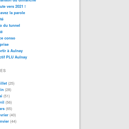
ute vers 2021 !
avez la parole
té
o du tunnel
té
ce conso
prise
rtir à Aulnay
ctif PLU Aulnay
VES
illet
(25)
in
(28)
ai
(51)
ril
(56)
ars
(65)
vrier
(40)
nvier
(44)