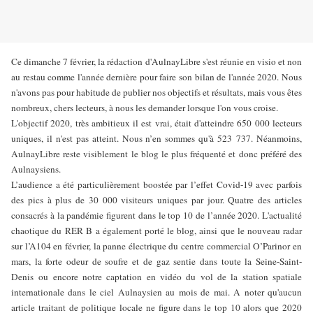
Ce dimanche 7 février, la rédaction d'AulnayLibre s'est réunie en visio et non
au restau comme l'année dernière pour faire son bilan de l'année 2020. Nous
n'avons pas pour habitude de publier nos objectifs et résultats, mais vous êtes
nombreux, chers lecteurs, à nous les demander lorsque l'on vous croise.
L'objectif 2020, très ambitieux il est vrai, était d'atteindre 650 000 lecteurs
uniques, il n'est pas atteint. Nous n’en sommes qu'à 523 737. Néanmoins,
AulnayLibre reste visiblement le blog le plus fréquenté et donc préféré des
Aulnaysiens.
L’audience a été particulièrement boostée par l’effet Covid-19 avec parfois
des pics à plus de 30 000 visiteurs uniques par jour. Quatre des articles
consacrés à la pandémie figurent dans le top 10 de l’année 2020. L'actualité
chaotique du RER B a également porté le blog, ainsi que le nouveau radar
sur l’A104 en février, la panne électrique du centre commercial O’Parinor en
mars, la forte odeur de soufre et de gaz sentie dans toute la Seine-Saint-
Denis ou encore notre captation en vidéo du vol de la station spatiale
internationale dans le ciel Aulnaysien au mois de mai. A noter qu'aucun
article traitant de politique locale ne figure dans le top 10 alors que 2020