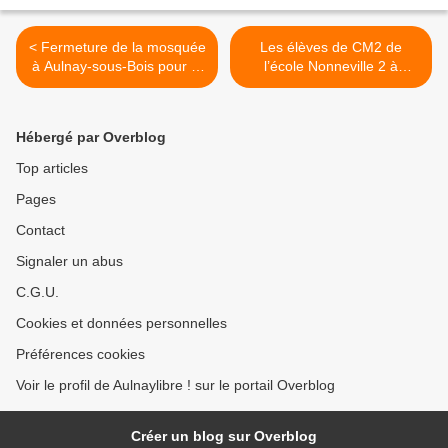
< Fermeture de la mosquée
Les élèves de CM2 de
à Aulnay-sous-Bois pour la
l’école Nonneville 2 à
prière de l’Aïd le 24 mai
Aulnay-sous-Bois brillent
2020
par leur niveau d’allemand !
>
Hébergé par Overblog
Top articles
Pages
Contact
Signaler un abus
C.G.U.
Cookies et données personnelles
Préférences cookies
Voir le profil de Aulnaylibre ! sur le portail Overblog
Créer un blog sur Overblog