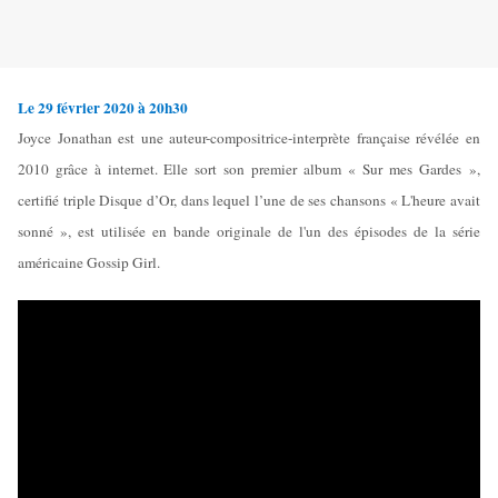
Le 29 février 2020 à 20h30
Joyce Jonathan est une auteur-compositrice-interprète française révélée en
2010 grâce à internet. Elle sort son premier album « Sur mes Gardes »,
certifié triple Disque d’Or, dans lequel l’une de ses chansons « L'heure avait
sonné », est utilisée en bande originale de l'un des épisodes de la série
américaine Gossip Girl.