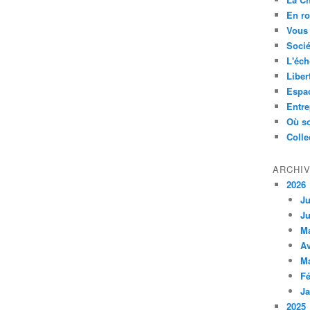
En ro
Vous 
Socié
L'éch
Liber
Espa
Entre
Où so
Colle
ARCHI
2026
Ju
Ju
M
Av
M
Fé
Ja
2025