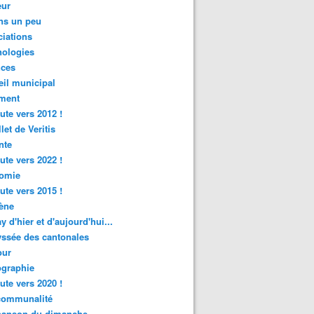
ur
ns un peu
iations
nologies
nces
il municipal
ment
ute vers 2012 !
let de Veritis
nte
ute vers 2022 !
omie
ute vers 2015 !
ène
y d'hier et d'aujourd'hui...
ssée des cantonales
ur
graphie
ute vers 2020 !
rcommunalité
hanson du dimanche