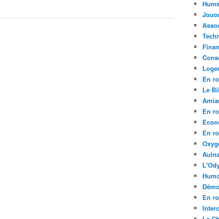
Hume
Jouo
Assoc
Tech
Fina
Conse
Loge
En ro
Le Bil
Amia
En ro
Econ
En ro
Oxyg
Aulna
L'Ody
Humo
Démo
En ro
Inte
La C