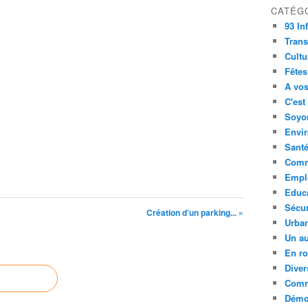
CATÉG
93 In
Trans
Cultu
Fêtes
A vos
C'est
Soyon
Envi
Sant
Comm
Empl
Educ
Sécur
Création d’un parking... »
Urba
Un au
En ro
Diver
Comm
Démoc