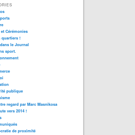
ORIES
fos
ports
re
 et Cérémonies
 quartiers !
 dans le Journal
s sport.
ronnement
é
erce
oi
ation
ité publique
nisme
tre regard par Marc Masnikosa
ute vers 2014 !
s
uniqués
ratie de proximité