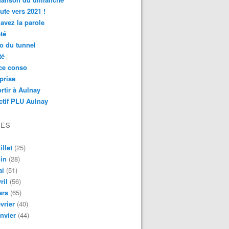
ute vers 2021 !
avez la parole
té
o du tunnel
té
ce conso
prise
rtir à Aulnay
ctif PLU Aulnay
VES
illet
(25)
in
(28)
ai
(51)
ril
(56)
ars
(65)
vrier
(40)
nvier
(44)