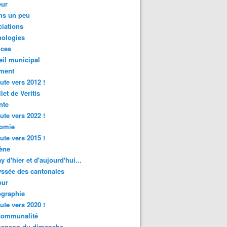
ur
ns un peu
iations
nologies
nces
il municipal
ment
ute vers 2012 !
let de Veritis
nte
ute vers 2022 !
omie
ute vers 2015 !
ène
y d'hier et d'aujourd'hui...
ssée des cantonales
ur
graphie
ute vers 2020 !
rcommunalité
hanson du dimanche