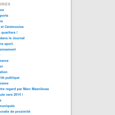
ORIES
fos
ports
re
 et Cérémonies
 quartiers !
 dans le Journal
s sport.
ronnement
é
erce
oi
ation
ité publique
nisme
tre regard par Marc Masnikosa
ute vers 2014 !
s
uniqués
ratie de proximité