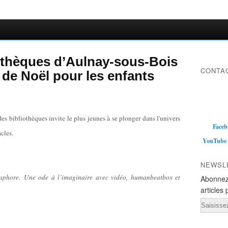
othèques d’Aulnay-sous-Bois
CONTAC
de Noël pour les enfants
 des bibliothèques invite le plus jeunes à se plonger dans l'univers
Faceb
cles.
YouTube
NEWSL
phore. Une ode à l’imaginaire avec vidéo, humanbeatbox et
Abonnez
articles 
Email