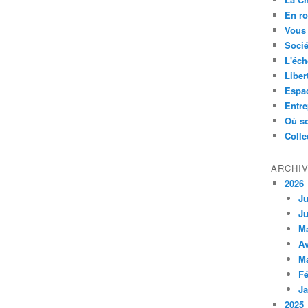
En ro
Vous 
Socié
L'éch
Liber
Espa
Entre
Où so
Colle
ARCHI
2026
Ju
Ju
M
Av
M
Fé
Ja
2025