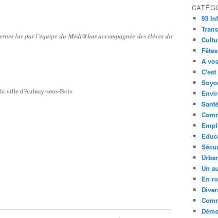
CATÉG
93 In
Trans
dernes lus par l’équipe du Médi@bus accompagnée des élèves du
Cultu
Fêtes
A vos
C'est
Soyon
 la ville d’Aulnay-sous-Bois
Envi
Sant
Comm
Empl
Educ
Sécur
Urba
Un au
En ro
Diver
Comm
Démoc