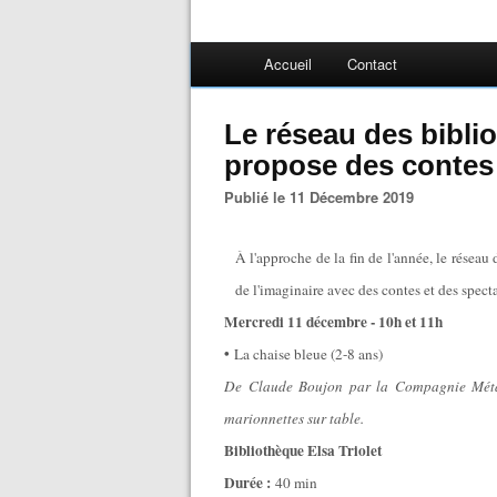
Accueil
Contact
Le réseau des bibli
propose des contes 
Publié le 11 Décembre 2019
À l'approche de la fin de l'année, le réseau
de l'imaginaire avec des contes et des specta
Mercredi 11 décembre - 10h et 11h
•
La chaise bleue (2-8 ans)
De Claude Boujon par la Compagnie Méta
marionnettes sur table.
Bibliothèque Elsa Triolet
Durée :
40 min