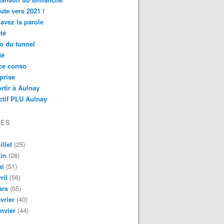
ute vers 2021 !
avez la parole
té
o du tunnel
té
ce conso
prise
rtir à Aulnay
ctif PLU Aulnay
VES
illet
(25)
in
(28)
ai
(51)
ril
(56)
ars
(65)
vrier
(40)
nvier
(44)