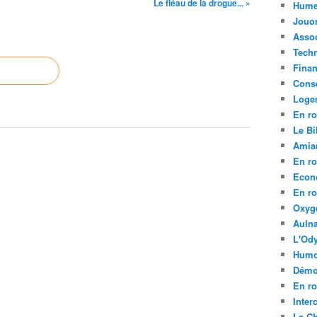
Le fléau de la drogue... »
Hume
Jouo
Assoc
Tech
Fina
Conse
Loge
En ro
Le Bil
Amia
En ro
Econ
En ro
Oxyg
Aulna
L'Ody
Humo
Démo
En ro
Inte
La C