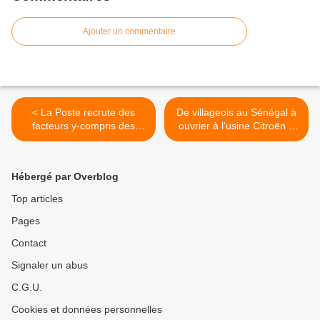
Ajouter un commentaire
< La Poste recrute des
De villageois au Sénégal à
facteurs y-compris des
ouvrier à l’usine Citroën à
étudiants pour le samedi !
Aulnay-sous-Bois :
l’odyssée de Boy Diola par
Yancouba Diémé >
Hébergé par Overblog
Top articles
Pages
Contact
Signaler un abus
C.G.U.
Cookies et données personnelles