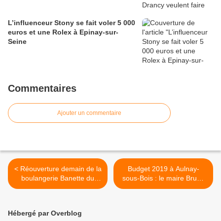
L’influenceur Stony se fait voler 5 000
euros et une Rolex à Epinay-sur-
Seine
Commentaires
Ajouter un commentaire
< Réouverture demain de la
Budget 2019 à Aulnay-
boulangerie Banette du
sous-Bois : le maire Bruno
Vieux-Pays à Aulnay-sous-
Beschizza confirme « pas
Bois
d’augmentation d’impôts et
des investissements plus
Hébergé par Overblog
structurants ! » >