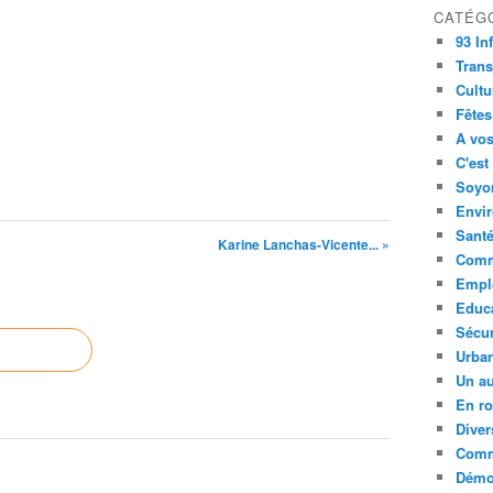
CATÉG
93 In
Trans
Cultu
Fêtes
A vos
C'est
Soyon
Envi
Sant
Karine Lanchas-Vicente... »
Comm
Empl
Educ
Sécur
Urba
Un au
En ro
Diver
Comm
Démoc