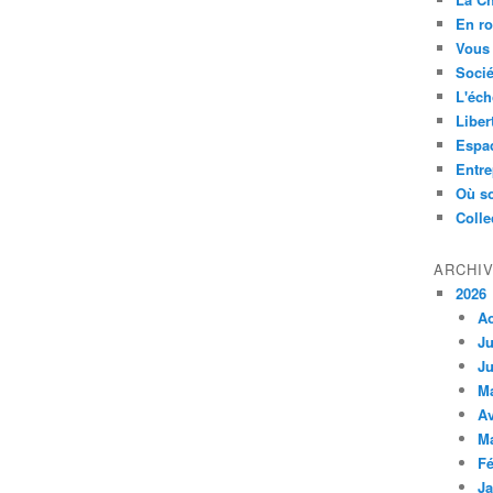
En ro
Vous 
Socié
L'éch
Liber
Espa
Entre
Où so
Colle
ARCHI
2026
A
Ju
Ju
M
Av
M
Fé
Ja