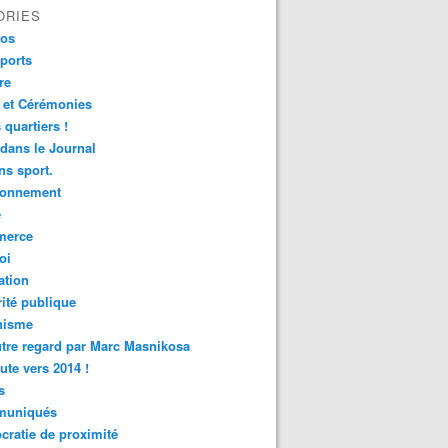
ORIES
fos
ports
re
 et Cérémonies
 quartiers !
 dans le Journal
s sport.
ronnement
é
erce
oi
ation
ité publique
nisme
tre regard par Marc Masnikosa
ute vers 2014 !
s
uniqués
ratie de proximité