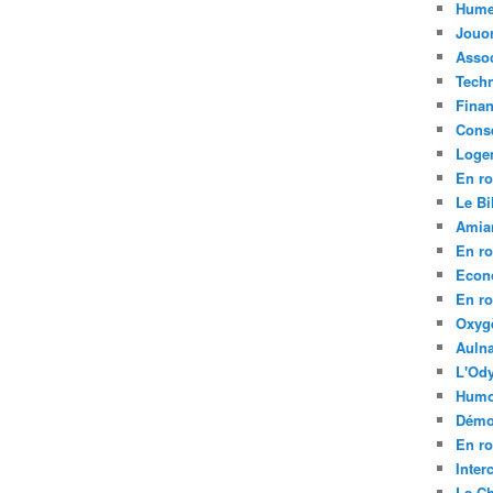
Hume
Jouo
Assoc
Tech
Fina
Conse
Loge
En ro
Le Bil
Amia
En ro
Econ
En ro
Oxyg
Aulna
L'Ody
Humo
Démo
En ro
Inte
La C