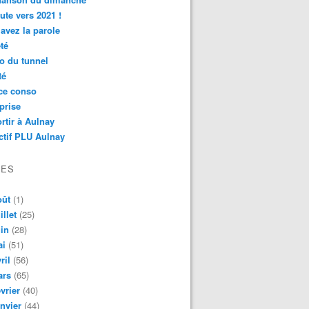
ute vers 2021 !
avez la parole
té
o du tunnel
té
ce conso
prise
rtir à Aulnay
ctif PLU Aulnay
VES
oût
(1)
illet
(25)
in
(28)
ai
(51)
ril
(56)
ars
(65)
vrier
(40)
nvier
(44)