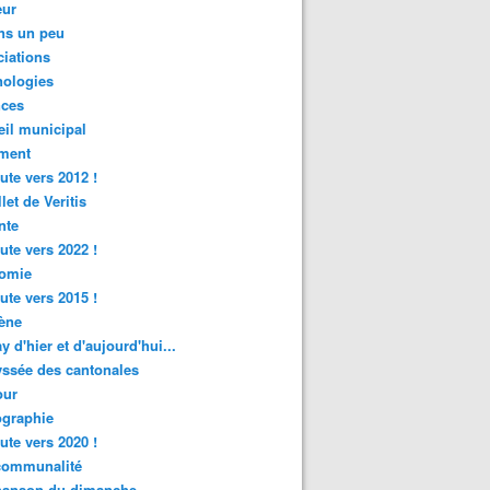
ur
ns un peu
iations
nologies
nces
il municipal
ment
ute vers 2012 !
let de Veritis
nte
ute vers 2022 !
omie
ute vers 2015 !
ène
y d'hier et d'aujourd'hui...
ssée des cantonales
ur
graphie
ute vers 2020 !
rcommunalité
hanson du dimanche