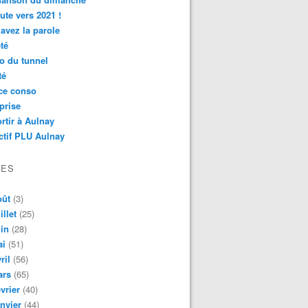
ute vers 2021 !
avez la parole
té
o du tunnel
té
ce conso
prise
rtir à Aulnay
ctif PLU Aulnay
VES
oût
(3)
illet
(25)
in
(28)
ai
(51)
ril
(56)
ars
(65)
vrier
(40)
nvier
(44)