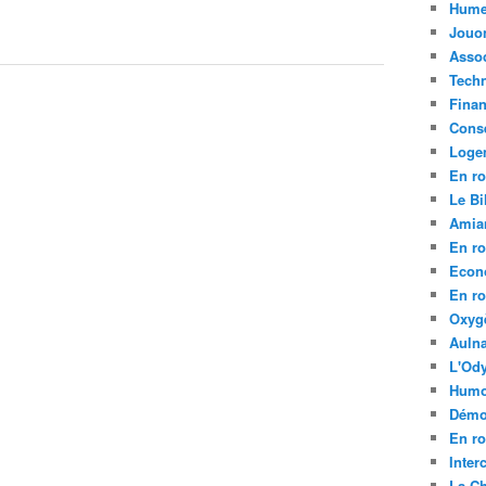
Hume
Jouo
Assoc
Tech
Fina
Conse
Loge
En ro
Le Bil
Amia
En ro
Econ
En ro
Oxyg
Aulna
L'Ody
Humo
Démo
En ro
Inte
La C