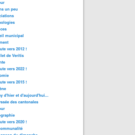
ur
ns un peu
iations
nologies
nces
il municipal
ment
ute vers 2012 !
let de Veritis
nte
ute vers 2022 !
omie
ute vers 2015 !
ène
y d'hier et d'aujourd'hui...
ssée des cantonales
ur
graphie
ute vers 2020 !
rcommunalité
hanson du dimanche