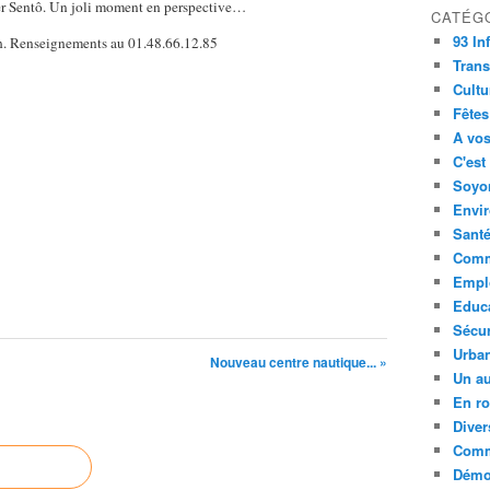
lier Sentô. Un joli moment en perspective…
CATÉG
93 In
h. Renseignements au 01.48.66.12.85
Trans
Cultu
Fêtes
A vos
C'est
Soyon
Envi
Sant
Comm
Empl
Educ
Sécur
Urba
Nouveau centre nautique... »
Un au
En ro
Diver
Comm
Démoc