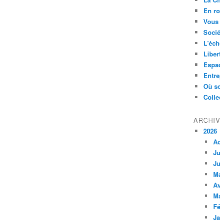
En ro
Vous 
Socié
L'éch
Liber
Espa
Entre
Où so
Colle
ARCHI
2026
A
Ju
Ju
M
Av
M
Fé
Ja