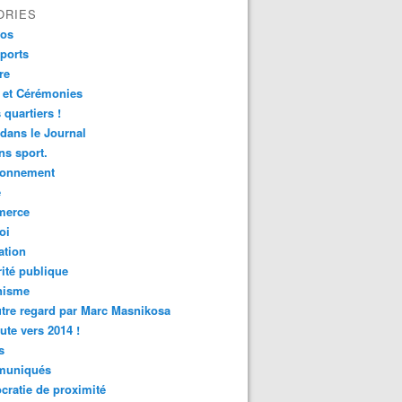
ORIES
fos
ports
re
 et Cérémonies
 quartiers !
 dans le Journal
s sport.
ronnement
é
erce
oi
ation
ité publique
nisme
tre regard par Marc Masnikosa
ute vers 2014 !
s
uniqués
ratie de proximité