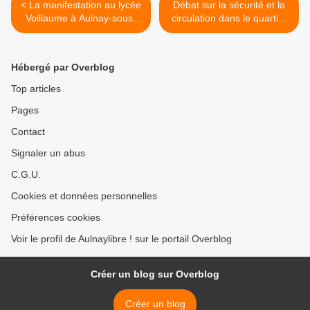
< La manifestation au lycée
Débat sur la sécurité et la
Voillaume à Aulnay-sous-
circulation dans le quartier
Bois se termine par cinq
des 3000 à Aulnay-sous-
arrestations
Bois >
Hébergé par Overblog
Top articles
Pages
Contact
Signaler un abus
C.G.U.
Cookies et données personnelles
Préférences cookies
Voir le profil de Aulnaylibre ! sur le portail Overblog
Créer un blog sur Overblog
Créer un blog