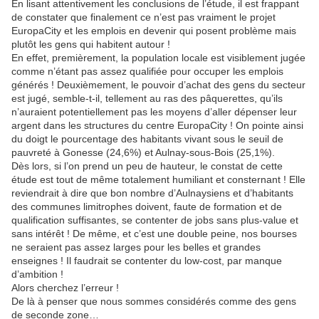
En lisant attentivement les conclusions de l’étude, il est frappant
de constater que finalement ce n’est pas vraiment le projet
EuropaCity et les emplois en devenir qui posent problème mais
plutôt les gens qui habitent autour !
En effet, premièrement, la population locale est visiblement jugée
comme n’étant pas assez qualifiée pour occuper les emplois
générés ! Deuxièmement, le pouvoir d’achat des gens du secteur
est jugé, semble-t-il, tellement au ras des pâquerettes, qu’ils
n’auraient potentiellement pas les moyens d’aller dépenser leur
argent dans les structures du centre EuropaCity ! On pointe ainsi
du doigt le pourcentage des habitants vivant sous le seuil de
pauvreté à Gonesse (24,6%) et Aulnay-sous-Bois (25,1%).
Dès lors, si l’on prend un peu de hauteur, le constat de cette
étude est tout de même totalement humiliant et consternant ! Elle
reviendrait à dire que bon nombre d’Aulnaysiens et d’habitants
des communes limitrophes doivent, faute de formation et de
qualification suffisantes, se contenter de jobs sans plus-value et
sans intérêt ! De même, et c’est une double peine, nos bourses
ne seraient pas assez larges pour les belles et grandes
enseignes ! Il faudrait se contenter du low-cost, par manque
d’ambition !
Alors cherchez l’erreur !
De là à penser que nous sommes considérés comme des gens
de seconde zone…