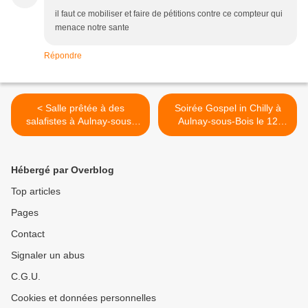
il faut ce mobiliser et faire de pétitions contre ce compteur qui
menace notre sante
Répondre
< Salle prêtée à des
Soirée Gospel in Chilly à
salafistes à Aulnay-sous-
Aulnay-sous-Bois le 12
Bois : le maire Bruno
mars 2016 >
Beschizza livre sa vérité
Hébergé par Overblog
Top articles
Pages
Contact
Signaler un abus
C.G.U.
Cookies et données personnelles