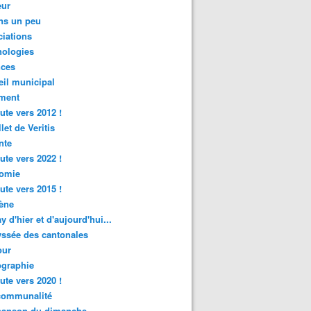
ur
ns un peu
iations
nologies
nces
il municipal
ment
ute vers 2012 !
let de Veritis
nte
ute vers 2022 !
omie
ute vers 2015 !
ène
y d'hier et d'aujourd'hui...
ssée des cantonales
ur
graphie
ute vers 2020 !
rcommunalité
hanson du dimanche