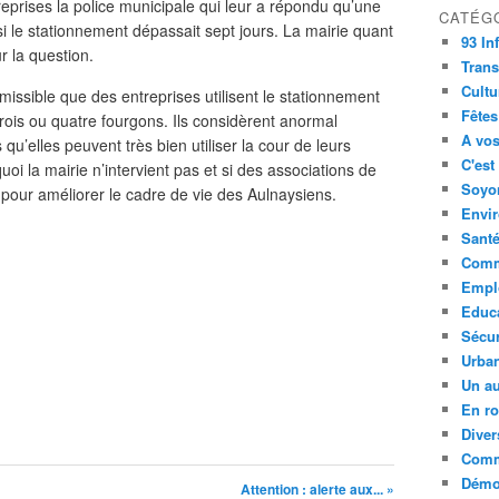
 reprises la police municipale qui leur a répondu qu’une
CATÉG
si le stationnement dépassait sept jours. La mairie quant
93 In
r la question.
Trans
Cultu
missible que des entreprises utilisent le stationnement
Fêtes
trois ou quatre fourgons. Ils considèrent anormal
A vos
qu’elles peuvent très bien utiliser la cour de leurs
C'est
oi la mairie n’intervient pas et si des associations de
Soyon
our améliorer le cadre de vie des Aulnaysiens.
Envi
Sant
Comm
Empl
Educ
Sécur
Urba
Un au
En ro
Diver
Comm
Démoc
Attention : alerte aux... »