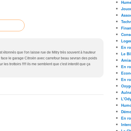
Hume
Jouo
Assoc
Tech
Fina
Conse
Loge
En ro
 est étonnés que l'on laisse rue de Mitry très souvent à hauteur
Le Bil
 face le garage Citroën avec carrefour beau sevran des poids
Amia
r les trottoirs !!!!! ils me semblent que c'est interdit que ça
En ro
Econ
En ro
Oxyg
Aulna
L'Ody
Humo
Démo
En ro
Inte
La C