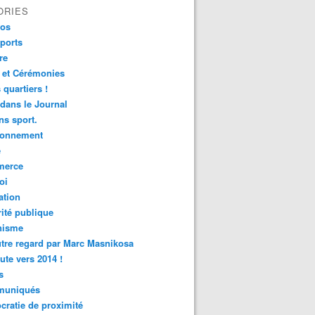
ORIES
fos
ports
re
 et Cérémonies
 quartiers !
 dans le Journal
s sport.
ronnement
é
erce
oi
ation
ité publique
nisme
tre regard par Marc Masnikosa
ute vers 2014 !
s
uniqués
ratie de proximité