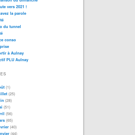
ute vers 2021 !
avez la parole
té
o du tunnel
té
ce conso
prise
rtir à Aulnay
ctif PLU Aulnay
VES
oût
(1)
illet
(25)
in
(28)
ai
(51)
ril
(56)
ars
(65)
vrier
(40)
nvier
(44)