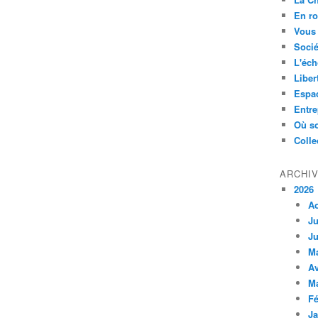
En ro
Vous 
Socié
L'éch
Liber
Espa
Entre
Où so
Colle
ARCHI
2026
A
Ju
Ju
M
Av
M
Fé
Ja