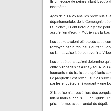
Ils ont écopé de peines allant jusqu’à 
incarcérés.
Agés de 19 à 25 ans, les prévenus avaien
départementale, de la Compagnie dépar
l’audience, ils ont indiqué n’y être pour
assuré l’un d’eux. « Moi, je vais là-bas
Les douze avaient été placés sous contrôl
renvoyée par le tribunal. Pourtant, vend
eu la mauvaise idée de revenir à Villepar
Les enquêteurs avaient déterminé qu’un
entre Villeparisis et Aulnay-sous-Bois 
tournante » du trafic de stupéfiants se
Le parquetier est revenu sur les survei
par les enquêteurs, évoquant « une j
Si la police n’a trouvé, lors des perqu
mis la main sur 11 870 € en liquide. L
prison ferme, avec mandat de dépôt.