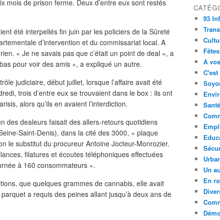
dix mois de prison ferme. Deux d’entre eux sont restés
CATÉG
93 In
Trans
t été interpellés fin juin par les policiers de la Sûreté
Cultu
tementale d’intervention et du commissariat local. A
Fêtes
 rien. « Je ne savais pas que c’était un point de deal », a
A vos
 bas pour voir des amis », a expliqué un autre.
C'est
e judiciaire, début juillet, lorsque l’affaire avait été
Soyon
redi, trois d’entre eux se trouvaient dans le box : ils ont
Envi
isis, alors qu’ils en avaient l’interdiction.
Sant
Comm
 des dealeurs faisait des allers-retours quotidiens
Empl
(Seine-Saint-Denis), dans la cité des 3000, « plaque
Educ
lon le substitut du procureur Antoine Jocteur-Monrozier.
Sécur
llances, filatures et écoutes téléphoniques effectuées
Urba
ournée à 160 consommateurs ».
Un au
En ro
isitions, que quelques grammes de cannabis, elle avait
Diver
e parquet a requis des peines allant jusqu’à deux ans de
Comm
Démoc