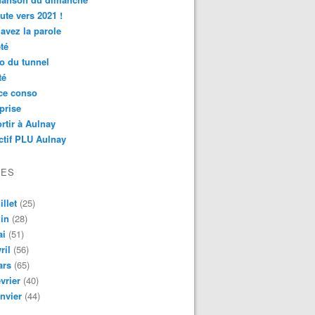
ute vers 2021 !
avez la parole
té
o du tunnel
té
ce conso
prise
rtir à Aulnay
ctif PLU Aulnay
VES
illet
(25)
in
(28)
ai
(51)
ril
(56)
ars
(65)
vrier
(40)
nvier
(44)