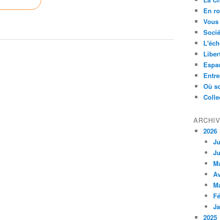
En ro
Vous 
Socié
L'éch
Liber
Espa
Entre
Où so
Colle
ARCHI
2026
Ju
Ju
M
Av
M
Fé
Ja
2025