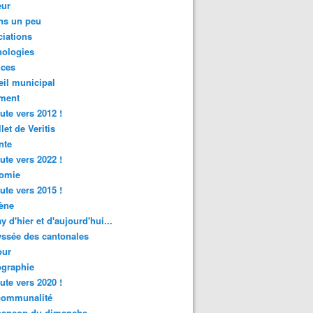
ur
ns un peu
iations
nologies
nces
il municipal
ment
ute vers 2012 !
let de Veritis
nte
ute vers 2022 !
omie
ute vers 2015 !
ène
y d'hier et d'aujourd'hui...
ssée des cantonales
ur
graphie
ute vers 2020 !
rcommunalité
hanson du dimanche