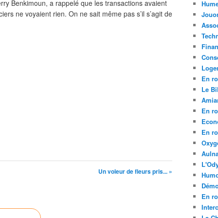
rry Benkimoun, a rappelé que les transactions avaient
Hume
iciers ne voyaient rien. On ne sait même pas s’il s’agit de
Jouo
Assoc
Tech
Fina
Conse
Loge
En ro
Le Bil
Amia
En ro
Econ
En ro
Oxyg
Aulna
L'Ody
Un voleur de fleurs pris... »
Humo
Démo
En ro
Inte
La C