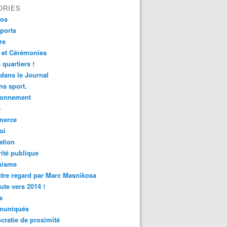
ORIES
fos
ports
re
 et Cérémonies
 quartiers !
 dans le Journal
s sport.
ronnement
é
erce
oi
ation
ité publique
nisme
tre regard par Marc Masnikosa
ute vers 2014 !
s
uniqués
ratie de proximité