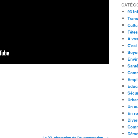
CATÉG
93 In
Trans
Cultu
Fêtes
A vos
C'est
Soyon
Envi
Sant
Comm
Empl
Educ
Sécur
Urba
Un au
En ro
Diver
Comm
Démoc
Le 93, champion de l’augmentation... »