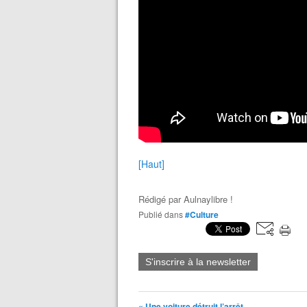
[Haut]
Rédigé par
Aulnaylibre !
Publié dans
#Culture
S'inscrire à la newsletter
« Une voiture détruit l’arrêt...