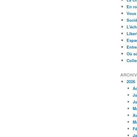
En ro
Vous 
Socié
L'éch
Liber
Espa
Entre
Où so
Colle
ARCHI
2026
A
Ju
Ju
M
Av
M
Fé
Ja