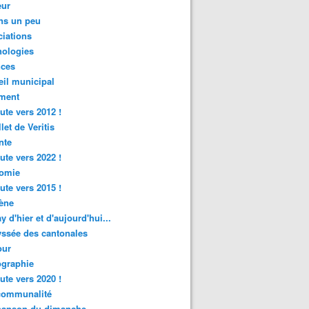
ur
ns un peu
iations
nologies
nces
il municipal
ment
ute vers 2012 !
let de Veritis
nte
ute vers 2022 !
omie
ute vers 2015 !
ène
y d'hier et d'aujourd'hui...
ssée des cantonales
ur
graphie
ute vers 2020 !
rcommunalité
hanson du dimanche