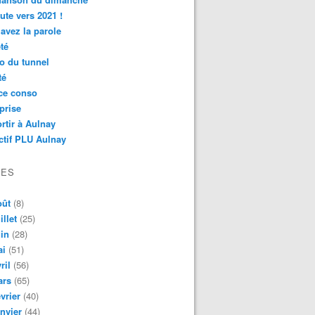
ute vers 2021 !
avez la parole
té
o du tunnel
té
ce conso
prise
rtir à Aulnay
ctif PLU Aulnay
VES
oût
(8)
illet
(25)
in
(28)
ai
(51)
ril
(56)
ars
(65)
vrier
(40)
nvier
(44)