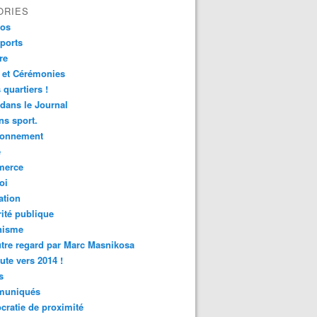
ORIES
fos
ports
re
 et Cérémonies
 quartiers !
 dans le Journal
s sport.
ronnement
é
erce
oi
ation
ité publique
nisme
tre regard par Marc Masnikosa
ute vers 2014 !
s
uniqués
ratie de proximité