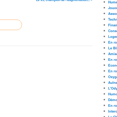
Hume
Jouo
Assoc
Tech
Fina
Conse
Loge
En ro
Le Bil
Amia
En ro
Econ
En ro
Oxyg
Aulna
L'Ody
Humo
Démo
En ro
Inte
La C