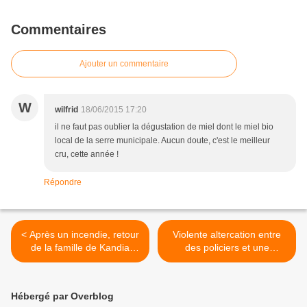
Commentaires
Ajouter un commentaire
W
wilfrid
18/06/2015 17:20
il ne faut pas oublier la dégustation de miel dont le miel bio
local de la serre municipale. Aucun doute, c'est le meilleur
cru, cette année !
Répondre
< Après un incendie, retour
Violente altercation entre
de la famille de Kandia
des policiers et une
dans son appartement de la
quarantaine de personnes
Rose des Vents à Aulnay-
dans un hall d’immeuble à
sous-Bois
Aulnay-sous-Bois >
Hébergé par Overblog