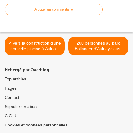
Ajouter un commentaire
< Vers la construction d’une
200 personnes au parc
nouvelle piscine à Aulnay-
Ballanger d’Aulnay-sous-
sous-Bois ?
Bois contre le centre
commercial Europacity de
Gonesse >
Hébergé par Overblog
Top articles
Pages
Contact
Signaler un abus
C.G.U.
Cookies et données personnelles