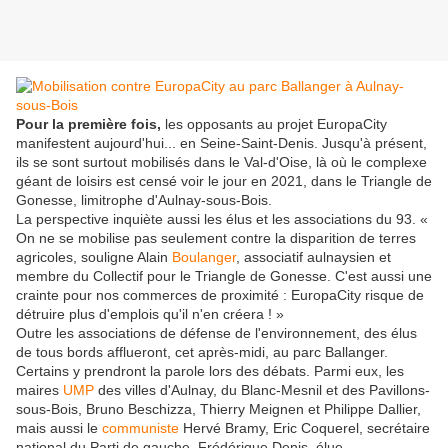
Pour
la première fois,
les opposants au projet EuropaCity
manifestent aujourd'hui... en Seine-Saint-Denis. Jusqu'à présent,
ils se sont surtout mobilisés dans le Val-d'Oise, là où le complexe
géant de loisirs est censé voir le jour en 2021, dans le Triangle de
Gonesse, limitrophe d'Aulnay-sous-Bois.
La perspective inquiète aussi les élus et les associations du 93. «
On ne se mobilise pas seulement contre la disparition de terres
agricoles, souligne Alain
Boulanger
, associatif aulnaysien et
membre du Collectif pour le Triangle de Gonesse. C'est aussi une
crainte pour nos commerces de proximité : EuropaCity risque de
détruire plus d'emplois qu'il n'en créera ! »
Outre les associations de défense de l'environnement, des élus
de tous bords afflueront, cet après-midi, au parc Ballanger.
Certains y prendront la parole lors des débats. Parmi eux, les
maires
UMP
des villes d'Aulnay, du Blanc-Mesnil et des Pavillons-
sous-Bois, Bruno Beschizza, Thierry Meignen et Philippe Dallier,
mais aussi le
communiste
Hervé Bramy, Eric Coquerel, secrétaire
national du Parti de gauche, Frédérique Denis, élue