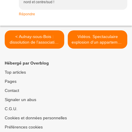
nord et centre/sud !
Répondre
< Aulnay-sous-Bois :
Vidéos. Spectaculaire
dissolution de l’association
explosion d’un appartement
Aulnay Palestine Solidarité
à Chanteloup à Aulnay-
sous-Bois >
Hébergé par Overblog
Top articles
Pages
Contact
Signaler un abus
C.G.U.
Cookies et données personnelles
Préférences cookies